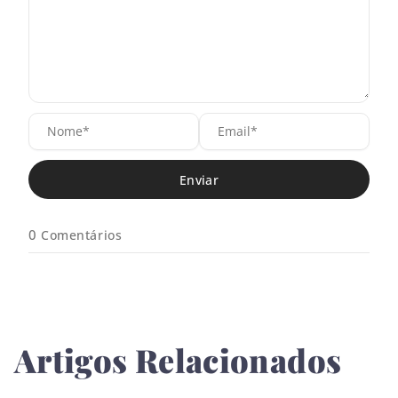
N
E
o
m
m
a
e
i
*
l
*
0
Comentários
Artigos Relacionados