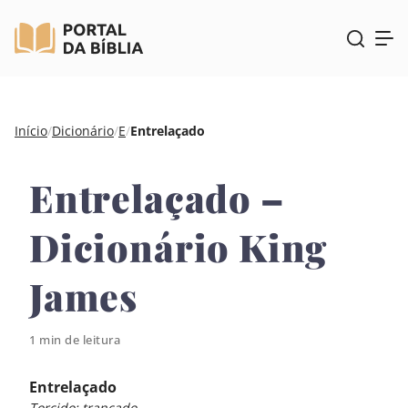
Pular
Início
/
Dicionário
/
E
/
Entrelaçado
para
o
Entrelaçado –
conteúdo
Dicionário King
James
1 min de leitura
Entrelaçado
Torcido; trançado.