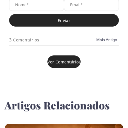
N
E
o
m
m
a
e
i
*
l
*
3
Comentários
Mais Antigo
Ver Comentários
Artigos Relacionados