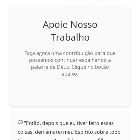
Nova Versão Internacional
Apoie Nosso
2017 – Nova Almeida Atualizada
Trabalho
2009 – Almeida Revisada e Corrigida
Faça agora uma contribuição para que
1969 – Almeida Revisada e Corrigida
possamos continuar espalhando a
palavra de Deus. Clique no botão
1993 – Almeida Revisada e Atualizada
abaixo:
“Então, depois que eu tiver feito essas
coisas, derramarei meu Espírito sobre todo