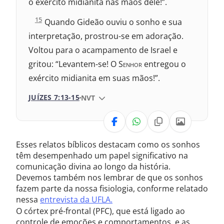
o exército midianita nas mãos dele!”.
s
7
J
15
:
Quando Gideão ouviu o sonho e sua
u
interpretação, prostrou-se em adoração.
í
z
Voltou para o acampamento de Israel e
e
gritou: “Levantem-se! O S
enhor
entregou o
s
7
exército midianita em suas mãos!”.
:
JUÍZES 7:13-15
VERSÃO DA BÍBLIA
NVT
VERSÃO
Esses relatos bíblicos destacam como os sonhos
Nova Versão Internacional
têm desempenhado um papel significativo na
comunicação divina ao longo da história.
2017 – Nova Almeida Atualizada
Devemos também nos lembrar de que os sonhos
fazem parte da nossa fisiologia, conforme relatado
2009 – Almeida Revisada e Corrigida
nessa
entrevista da UFLA.
O córtex pré-frontal (PFC), que está ligado ao
1969 – Almeida Revisada e Corrigida
controle de emoções e comportamentos, e as