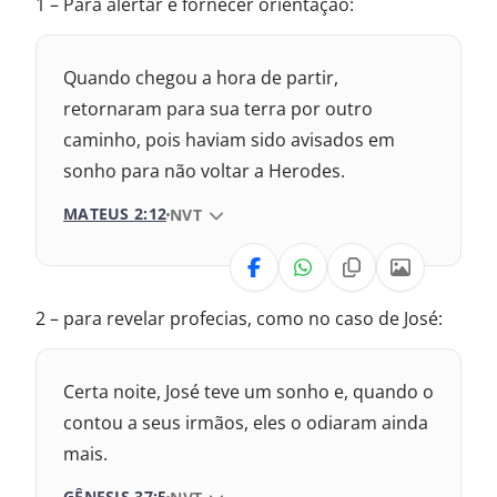
1 – Para alertar e fornecer orientação:
1969 – Almeida Revisada e Corrigida
1993 – Almeida Revisada e Atualizada
Quando chegou a hora de partir,
retornaram para sua terra por outro
caminho, pois haviam sido avisados em
sonho para não voltar a Herodes.
MATEUS 2:12
VERSÃO DA BÍBLIA
NVT
VERSÃO
2 – para revelar profecias, como no caso de José:
Nova Versão Internacional
2017 – Nova Almeida Atualizada
Certa noite, José teve um sonho e, quando o
contou a seus irmãos, eles o odiaram ainda
2009 – Almeida Revisada e Corrigida
mais.
1969 – Almeida Revisada e Corrigida
GÊNESIS 37:5
VERSÃO DA BÍBLIA