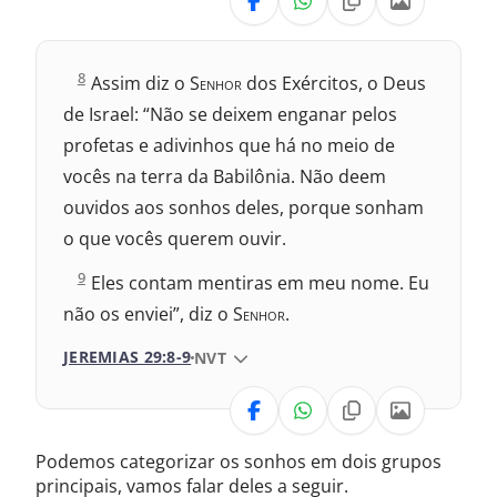
Nova Versão Internacional
J
8
Assim diz o S
enhor
dos Exércitos, o Deus
e
2017 – Nova Almeida Atualizada
de Israel: “Não se deixem enganar pelos
r
e
profetas e adivinhos que há no meio de
m
2009 – Almeida Revisada e Corrigida
vocês na terra da Babilônia. Não deem
i
a
ouvidos aos sonhos deles, porque sonham
1969 – Almeida Revisada e Corrigida
s
2
o que vocês querem ouvir.
9
1993 – Almeida Revisada e Atualizada
:
J
9
Eles contam mentiras em meu nome. Eu
e
não os enviei”, diz o S
enhor
.
r
e
m
JEREMIAS 29:8-9
VERSÃO DA BÍBLIA
NVT
i
a
VERSÃO
s
2
9
Podemos categorizar os sonhos em dois grupos
Nova Versão Internacional
:
principais, vamos falar deles a seguir.