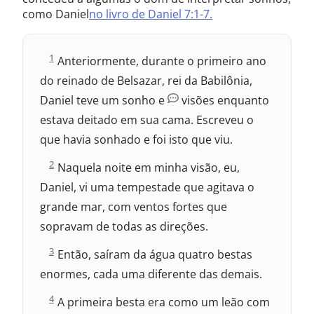
como Daniel
no livro de Daniel 7:1-7.
D
1
Anteriormente, durante o primeiro ano
a
do reinado de Belsazar, rei da Babilônia,
n
i
Daniel teve um sonho e
visões enquanto
e
estava deitado em sua cama. Escreveu o
l
7
que havia sonhado e foi isto que viu.
:
D
2
Naquela noite em minha visão, eu,
a
Daniel, vi uma tempestade que agitava o
n
i
grande mar, com ventos fortes que
e
sopravam de todas as direções.
l
7
D
3
:
Então, saíram da água quatro bestas
a
enormes, cada uma diferente das demais.
n
i
D
4
e
A primeira besta era como um leão com
a
l