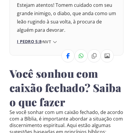
Estejam atentos! Tomem cuidado com seu
2017 – Nova Almeida Atualizada
grande inimigo, o diabo, que anda como um
leão rugindo à sua volta, à procura de
2009 – Almeida Revisada e Corrigida
alguém para devorar.
1969 – Almeida Revisada e Corrigida
I PEDRO 5:8
VERSÃO DA BÍBLIA
NVT
1993 – Almeida Revisada e Atualizada
VERSÃO
Você sonhou com
Nova Versão Internacional
caixão fechado? Saiba
2017 – Nova Almeida Atualizada
o que fazer
2009 – Almeida Revisada e Corrigida
Se você sonhar com um caixão fechado, de acordo
1969 – Almeida Revisada e Corrigida
com a Bíblia, é importante abordar a situação com
discernimento espiritual. Aqui estão algumas
1993 – Almeida Revisada e Atualizada
sugestões baseadas em princípios bíblicos: