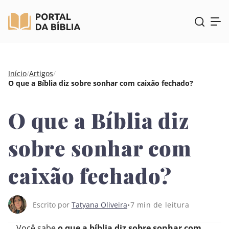
Pular
Início
/
Artigos
/
para
O que a Bíblia diz sobre sonhar com caixão fechado?
o
conteúdo
O que a Bíblia diz
sobre sonhar com
caixão fechado?
7 min de leitura
Escrito por
Tatyana Oliveira
Você sabe
o que a bíblia diz sobre sonhar com