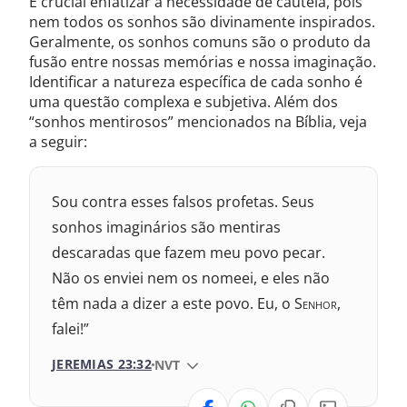
É crucial enfatizar a necessidade de cautela, pois
nem todos os sonhos são divinamente inspirados.
Geralmente, os sonhos comuns são o produto da
fusão entre nossas memórias e nossa imaginação.
Identificar a natureza específica de cada sonho é
uma questão complexa e subjetiva. Além dos
“sonhos mentirosos” mencionados na Bíblia, veja
a seguir:
Sou contra esses falsos profetas. Seus
sonhos imaginários são mentiras
descaradas que fazem meu povo pecar.
Não os enviei nem os nomeei, e eles não
têm nada a dizer a este povo. Eu, o S
enhor
,
falei!”
JEREMIAS 23:32
VERSÃO DA BÍBLIA
NVT
VERSÃO