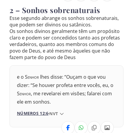
2 – Sonhos sobrenaturais
Nova Versão Internacional
Esse segundo abrange os sonhos sobrenaturais,
que podem ser divinos ou satânicos.
2017 – Nova Almeida Atualizada
Os sonhos divinos geralmente têm um propósito
claro e podem ser concedidos tanto aos profetas
2009 – Almeida Revisada e Corrigida
verdadeiros, quanto aos membros comuns do
povo de Deus, e até mesmo àqueles que não
1969 – Almeida Revisada e Corrigida
fazem parte do povo de Deus
1993 – Almeida Revisada e Atualizada
e o S
enhor
lhes disse: “Ouçam o que vou
dizer: “Se houver profeta entre vocês, eu, o
S
enhor
, me revelarei em visões; falarei com
ele em sonhos.
NÚMEROS 12:6
VERSÃO DA BÍBLIA
NVT
VERSÃO