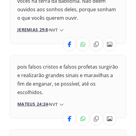
vocês na terra da Babilônia. Não deem
ouvidos aos sonhos deles, porque sonham
o que vocês querem ouvir.
JEREMIAS 29:8
VERSÃO DA BÍBLIA
NVT
VERSÃO
Nova Versão Internacional
pois falsos cristos e falsos profetas surgirão
2017 – Nova Almeida Atualizada
e realizarão grandes sinais e maravilhas a
fim de enganar, se possível, até os
2009 – Almeida Revisada e Corrigida
escolhidos.
1969 – Almeida Revisada e Corrigida
MATEUS 24:24
VERSÃO DA BÍBLIA
NVT
1993 – Almeida Revisada e Atualizada
VERSÃO
Nova Versão Internacional