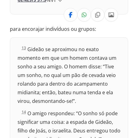
NVT
1993 – Almeida Revisada e Atualizada
VERSÃO
para encorajar indivíduos ou grupos:
Nova Versão Internacional
2017 – Nova Almeida Atualizada
J
13
Gideão se aproximou no exato
u
momento em que um homem contava um
í
2009 – Almeida Revisada e Corrigida
z
sonho a seu amigo. O homem disse: “Tive
e
1969 – Almeida Revisada e Corrigida
um sonho, no qual um pão de cevada veio
s
7
rolando para dentro do acampamento
:
1993 – Almeida Revisada e Atualizada
midianita; então, bateu numa tenda e ela
virou, desmontando-se!”.
J
14
O amigo respondeu: “O sonho só pode
u
significar uma coisa: a espada de Gideão,
í
z
filho de Joás, o israelita. Deus entregou todo
e