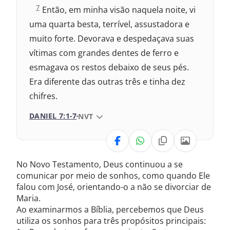
D
7
Então, em minha visão naquela noite, vi
a
uma quarta besta, terrível, assustadora e
n
i
muito forte. Devorava e despedaçava suas
e
vítimas com grandes dentes de ferro e
l
7
esmagava os restos debaixo de seus pés.
:
Era diferente das outras três e tinha dez
chifres.
DANIEL 7:1-7
VERSÃO DA BÍBLIA
NVT
VERSÃO
No Novo Testamento, Deus continuou a se
Nova Versão Internacional
comunicar por meio de sonhos, como quando Ele
falou com José, orientando-o a não se divorciar de
2017 – Nova Almeida Atualizada
Maria.
Ao examinarmos a Bíblia, percebemos que Deus
2009 – Almeida Revisada e Corrigida
utiliza os sonhos para três propósitos principais: