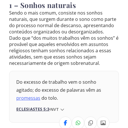
1 – Sonhos naturais
2017 – Nova Almeida Atualizada
Sendo o mais comum, consiste nos sonhos
naturais, que surgem durante o sono como parte
2009 – Almeida Revisada e Corrigida
do processo normal de descanso, apresentando
conteúdos organizados ou desorganizados.
1969 – Almeida Revisada e Corrigida
Dado que “dos muitos trabalhos vêm os sonhos” é
provável que aqueles envolvidos em assuntos
1993 – Almeida Revisada e Atualizada
religiosos tenham sonhos relacionados a essas
atividades, sem que esses sonhos sejam
necessariamente de origem sobrenatural.
Do excesso de trabalho vem o sonho
agitado; do excesso de palavras vêm as
promessas
do tolo.
ECLESIASTES 5:3
VERSÃO DA BÍBLIA
NVT
VERSÃO