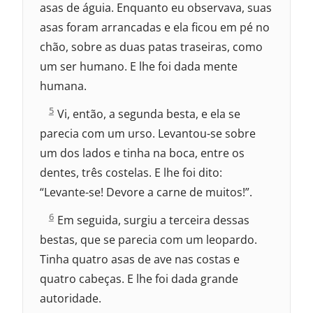
asas de águia. Enquanto eu observava, suas
n
7
i
:
asas foram arrancadas e ela ficou em pé no
e
chão, sobre as duas patas traseiras, como
l
7
um ser humano. E lhe foi dada mente
:
humana.
D
5
Vi, então, a segunda besta, e ela se
a
parecia com um urso. Levantou-se sobre
n
i
um dos lados e tinha na boca, entre os
e
dentes, três costelas. E lhe foi dito:
l
7
“Levante-se! Devore a carne de muitos!”.
:
D
6
Em seguida, surgiu a terceira dessas
a
bestas, que se parecia com um leopardo.
n
i
Tinha quatro asas de ave nas costas e
e
quatro cabeças. E lhe foi dada grande
l
7
autoridade.
: