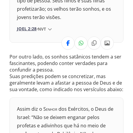
tipo de pessoa. Seus filhos e suas filhas
profetizarão; os velhos terão sonhos, e os
jovens terão visões.
JOEL 2:28
VERSÃO DA BÍBLIA
NVT
VERSÃO
Por outro lado, os sonhos satânicos tendem a ser
Nova Versão Internacional
fascinantes, podendo conter verdades para
confundir a pessoa.
2017 – Nova Almeida Atualizada
Suas predições podem se concretizar, mas
geralmente levam a afastar a pessoa de Deus e de
2009 – Almeida Revisada e Corrigida
sua vontade, como indicado nos versículos abaixo:
1969 – Almeida Revisada e Corrigida
Assim diz o S
enhor
dos Exércitos, o Deus de
1993 – Almeida Revisada e Atualizada
Israel: “Não se deixem enganar pelos
profetas e adivinhos que há no meio de