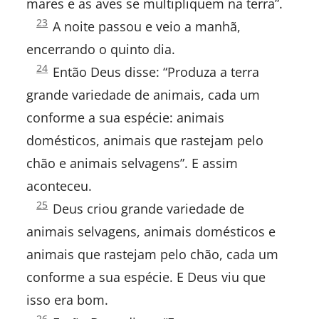
mares e as aves se multipliquem na terra”.
Naum
Gênesis
23
A noite passou e veio a manhã,
1:
Habacuque
encerrando o quinto dia.
Gênesis
24
Então Deus disse: “Produza a terra
1:
Sofonias
grande variedade de animais, cada um
Ageu
conforme a sua espécie: animais
domésticos, animais que rastejam pelo
Zacarias
chão e animais selvagens”. E assim
Malaquias
aconteceu.
Gênesis
25
Deus criou grande variedade de
NOVO TESTAMENTO:
1:
animais selvagens, animais domésticos e
Mateus
animais que rastejam pelo chão, cada um
Marcos
conforme a sua espécie. E Deus viu que
isso era bom.
Lucas
Gênesis
26