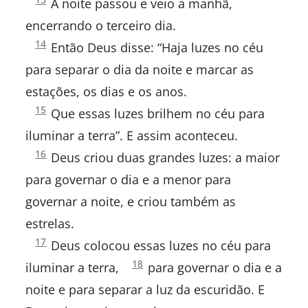
Esdras
A noite passou e veio a manhã,
1:
encerrando o terceiro dia.
Neemias
Gênesis
14
Então Deus disse: “Haja luzes no céu
1:
Ester
para separar o dia da noite e marcar as
estações, os dias e os anos.
Jó
Gênesis
15
Que essas luzes brilhem no céu para
1:
Salmos
iluminar a terra”. E assim aconteceu.
Gênesis
16
Deus criou duas grandes luzes: a maior
1:
Provérbios
para governar o dia e a menor para
Eclesiastes
governar a noite, e criou também as
estrelas.
Cânticos
Gênesis
17
Deus colocou essas luzes no céu para
1:
Gênesis
18
Isaías
iluminar a terra,
para governar o dia e a
1:
noite e para separar a luz da escuridão. E
Jeremias