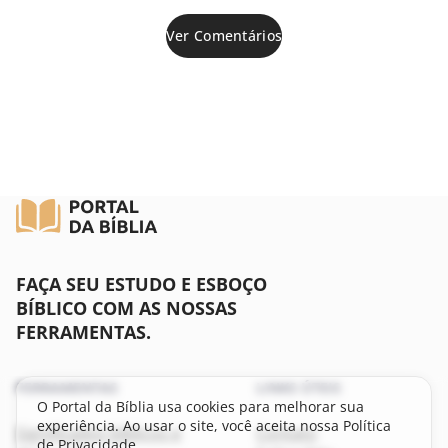
Ver Comentários
FAÇA SEU ESTUDO E ESBOÇO
BÍBLICO COM AS NOSSAS
FERRAMENTAS.
FERRAMENTAS
LINKS ÚTEIS
O Portal da Bíblia usa cookies para melhorar sua
experiência. Ao usar o site, você aceita nossa Política
Significados bíblicos e
Contato
de Privacidade.