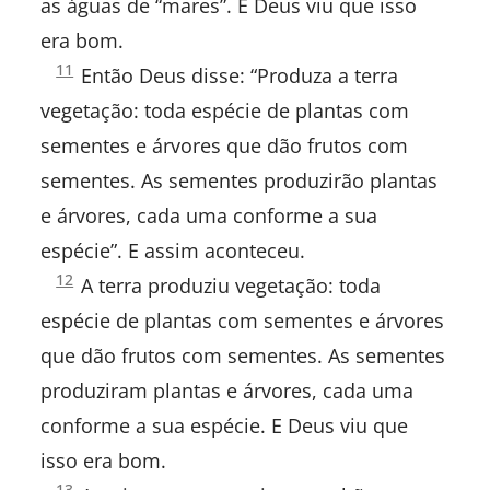
as águas de “mares”. E Deus viu que isso
Josué
era bom.
Gênesis
11
Juízes
Então Deus disse: “Produza a terra
1:
vegetação: toda espécie de plantas com
Rute
sementes e árvores que dão frutos com
I Samuel
sementes. As sementes produzirão plantas
e árvores, cada uma conforme a sua
II Samuel
espécie”. E assim aconteceu.
Gênesis
12
I Reis
A terra produziu vegetação: toda
1:
espécie de plantas com sementes e árvores
II Reis
que dão frutos com sementes. As sementes
I Crônicas
produziram plantas e árvores, cada uma
conforme a sua espécie. E Deus viu que
II Crônicas
isso era bom.
Gênesis
13