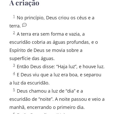
A criação
Gênesis
1
No princípio, Deus criou os céus e a
1:
terra.
Gênesis
2
A terra era sem forma e vazia, a
1:
escuridão cobria as águas profundas, e o
Espírito de Deus se movia sobre a
superfície das águas.
Gênesis
3
Então Deus disse: “Haja luz”, e houve luz.
1:
Gênesis
4
E Deus viu que a luz era boa, e separou
1:
a luz da escuridão.
Gênesis
5
Deus chamou a luz de “dia” e a
1:
escuridão de “noite”. A noite passou e veio a
manhã, encerrando o primeiro dia.
Gênesis
6