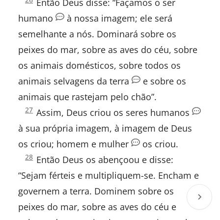
Então Deus disse: “Façamos o ser
1:
João
humano
à nossa imagem; ele será
semelhante a nós. Dominará sobre os
Atos
peixes do mar, sobre as aves do céu, sobre
Romanos
os animais domésticos, sobre todos os
animais selvagens da terra
e sobre os
I Coríntios
animais que rastejam pelo chão”.
II Coríntios
Gênesis
27
Assim, Deus criou os seres humanos
1:
à sua própria imagem, à imagem de Deus
Gálatas
os criou; homem e mulher
os criou.
Efésios
Gênesis
28
Então Deus os abençoou e disse:
1:
“Sejam férteis e multipliquem-se. Encham e
Filipenses
governem a terra. Dominem sobre os
Colossenses
peixes do mar, sobre as aves do céu e