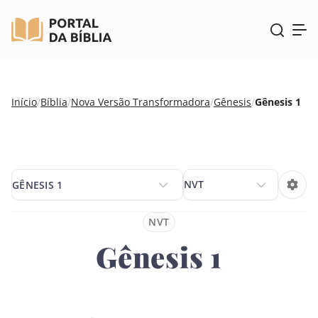
Pular
Início
/
Bíblia
/
Nova Versão Transformadora
/
Gênesis
/
Gênesis 1
para
o
conteúdo
GÊNESIS 1
GÊNESIS 1
NVT
Gênesis 1