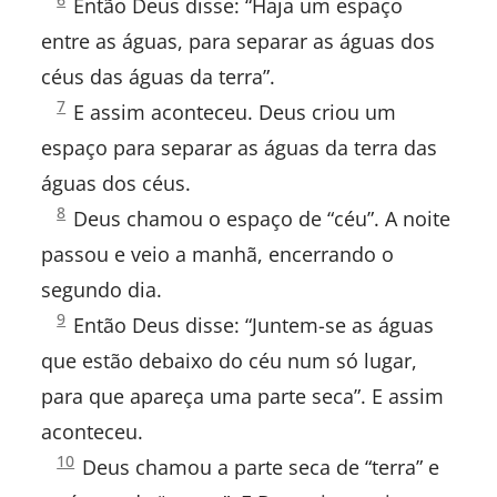
Então Deus disse: “Haja um espaço
1:
entre as águas, para separar as águas dos
céus das águas da terra”.
SELECIONE UM LIVRO
Gênesis
7
E assim aconteceu. Deus criou um
1:
espaço para separar as águas da terra das
águas dos céus.
Gênesis
8
VELHO TESTAMENTO:
Deus chamou o espaço de “céu”. A noite
1:
Gênesis
passou e veio a manhã, encerrando o
segundo dia.
Êxodo
Gênesis
9
Então Deus disse: “Juntem-se as águas
1:
Levítico
que estão debaixo do céu num só lugar,
para que apareça uma parte seca”. E assim
Números
aconteceu.
Gênesis
10
Deuteronômio
Deus chamou a parte seca de “terra” e
1: