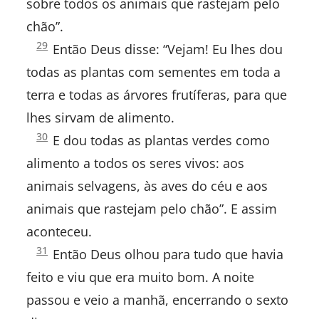
sobre todos os animais que rastejam pelo
I Tessalonicenses
chão”.
II Tessalonicenses
Gênesis
29
Então Deus disse: “Vejam! Eu lhes dou
1:
todas as plantas com sementes em toda a
I Timóteo
terra e todas as árvores frutíferas, para que
II Timóteo
lhes sirvam de alimento.
Gênesis
30
E dou todas as plantas verdes como
Tito
1:
alimento a todos os seres vivos: aos
Filemom
animais selvagens, às aves do céu e aos
animais que rastejam pelo chão”. E assim
Hebreus
aconteceu.
Tiago
Gênesis
31
Então Deus olhou para tudo que havia
1:
feito e viu que era muito bom. A noite
I Pedro
passou e veio a manhã, encerrando o sexto
II Pedro