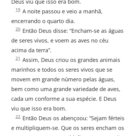
Deus viu que isso era bom.
Gênesis
19
Lamentações
A noite passou e veio a manhã,
1:
encerrando o quarto dia.
Ezequiel
Gênesis
20
Então Deus disse: “Encham-se as águas
1:
Daniel
de seres vivos, e voem as aves no céu
acima da terra”.
Oséias
Gênesis
21
Assim, Deus criou os grandes animais
1:
Joel
marinhos e todos os seres vivos que se
movem em grande número pelas águas,
Amós
bem como uma grande variedade de aves,
Obadias
cada um conforme a sua espécie. E Deus
viu que isso era bom.
Jonas
Gênesis
22
Então Deus os abençoou: “Sejam férteis
1:
Miquéias
e multipliquem-se. Que os seres encham os