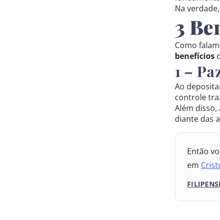
Nova Versão
Na verdade, 
3 Be
2017 – Nova
Como falamos
2009 – Alme
benefícios
d
1 – Pa
1969 – Alme
Ao deposita
1993 – Alme
controle tr
Além disso,
diante das 
Então vo
em
Crist
FILIPENS