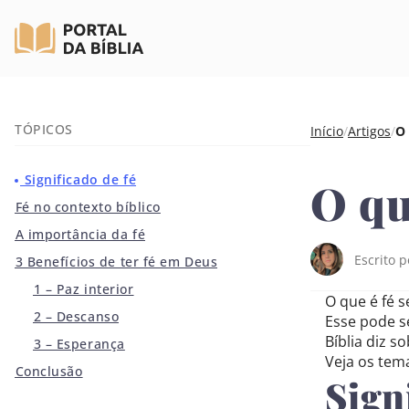
Pular
TÓPICOS
Início
/
Artigos
/
O 
para
o
Significado de fé
O qu
conteúdo
Fé no contexto bíblico
A importância da fé
Escrito 
3 Benefícios de ter fé em Deus
1 – Paz interior
O que é fé s
2 – Descanso
Esse pode s
Bíblia diz s
3 – Esperança
Veja os tem
Conclusão
Sign