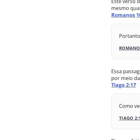
Este verso 
mesmo quan
Romanos 1
Portanto,
ROMANOS
Essa passag
por meio da
Nova Vers
Tiago 2:17
2017 – No
Como vee
2009 – Al
TIAGO 2:
1969 – Al
1993 – Al