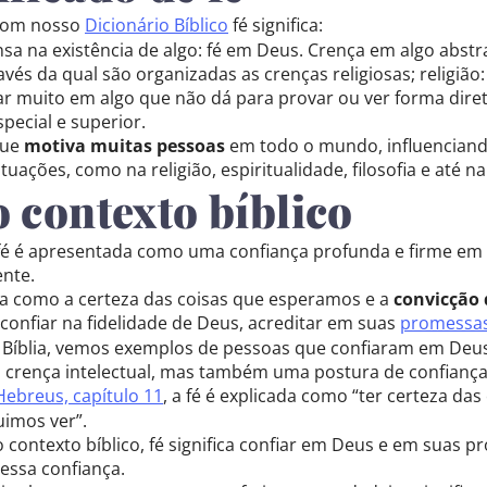
com nosso
Dicionário Bíblico
fé significa:
sa na existência de algo: fé em Deus. Crença em algo abstr
vés da qual são organizadas as crenças religiosas; religião
tar muito em algo que não dá para provar ou ver forma dire
pecial e superior.
que
motiva muitas pessoas
em todo o mundo, influenciand
ituações, como na religião, espiritualidade, filosofia e até na
o contexto bíblico
a fé é apresentada como uma confiança profunda e firme
nte.
ita como a certeza das coisas que esperamos e a
convicção 
confiar na fidelidade de Deus, acreditar em suas
promessa
 Bíblia, vemos exemplos de pessoas que confiaram em Deus
crença intelectual, mas também uma postura de confiança
 Hebreus, capítulo 11
, a fé é explicada como “ter certeza da
imos ver”.
o contexto bíblico, fé significa confiar em Deus e em sua
essa confiança.