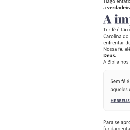
Tiago enfati
a
verdadeir
Nova Versão In
A im
2017 – Nova Al
Ter fé é tã
2009 – Almeida
Carolina do
enfrentar d
Nossa fé, a
1969 – Almeida
Deus.
A Bíblia nos
1993 – Almeida
Sem fé é
aqueles 
HEBREUS 
Para se apr
fundamental