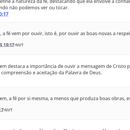
define a natureza da fé, destacando que ela envolve a con
do não podemos ver ou tocar.
0:17
 a fé vem por ouvir, isto é, por ouvir as boas-novas a respei
 10:17
VERSÃO DA BÍBLIA
NVT
VERSÃO
em destaca a importância de ouvir a mensagem de Cristo par
 compreensão e aceitação da Palavra de Deus.
ão Internacional
va Almeida Atualizada
m, a fé por si mesma, a menos que produza boas obras, e
meida Revisada e Corrigida
17
VERSÃO DA BÍBLIA
NVT
meida Revisada e Corrigida
VERSÃO
meida Revisada e Atualizada