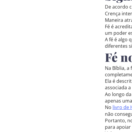
De acordo 
Crença inten
Maneira atra
Fé é acredi
um poder es
A fé é algo 
diferentes s
Fé n
Na Bíblia, 
completame
Ela é descr
associada a 
Ao longo da
apenas uma 
No
livro de
não consegu
Portanto, n
para apoiar 