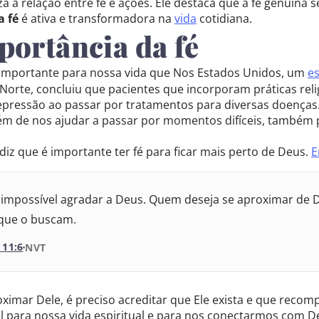
za a relação entre fé e ações. Ele destaca que a fé genuín
a fé
é ativa e transformadora na
vida
cotidiana.
ternacional
portância da fé
meida Atualizada
o importante para nossa vida que Nos Estados Unidos, um
e
 Revisada e Corrigida
 Norte, concluiu que pacientes que incorporam práticas re
epressão ao passar por tratamentos para diversas doenças
lém de nos ajudar a passar por momentos difíceis, também
 Revisada e Corrigida
 diz que é importante ter fé para ficar mais perto de Deus.
E
 Revisada e Atualizada
 impossível agradar a Deus. Quem deseja se aproximar de 
que o buscam.
11:6
VERSÃO DA BÍBLIA
NVT
VERSÃO
oximar Dele, é preciso acreditar que Ele exista e que recom
 para nossa vida espiritual e para nos conectarmos com D