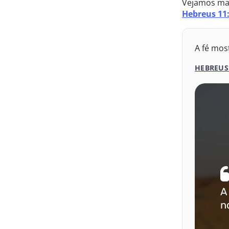
Vejamos mai
Hebreus 11
A fé mos
HEBREUS 
Nova Versão
2017 – Nova
2009 – Alme
1969 – Alme
1993 – Alme