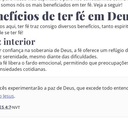
 Internacional
somos nós os mais beneficiados em ter fé. Veja a seguir!
nefícios de ter fé em De
 Almeida Atualizada
 aqui, ter fé traz consigo diversos benefícios, tanto espi
ida Revisada e Corrigida
e se ter fé!
z interior
ida Revisada e Corrigida
r confiança na soberania de Deus, a fé oferece um refúgio d
ida Revisada e Atualizada
az serenidade, mesmo diante das dificuldades.
 a fé libera o fardo emocional, permitindo que preocupaçõe
ansiedades cotidianas.
cês experimentarão a paz de Deus, que excede todo enten
o Jesus
.
ES 4:7
VERSÃO DA BÍBLIA
NVT
VERSÃO