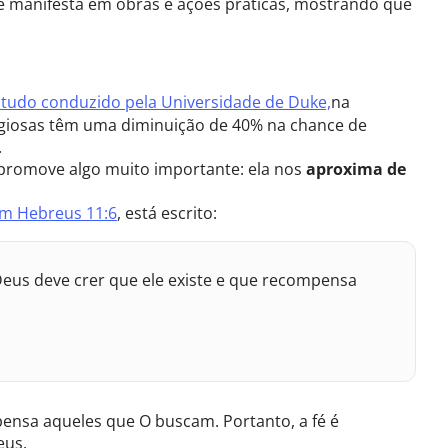
a se manifesta em obras e ações práticas, mostrando que
studo conduzido pela Universidade de Duke,
na
ligiosas têm uma diminuição de 40% na chance de
.
 promove algo muito importante: ela nos
aproxima de
m Hebreus 11:6
, está escrito:
Deus deve crer que ele existe e que recompensa
pensa aqueles que O buscam. Portanto, a fé é
eus.