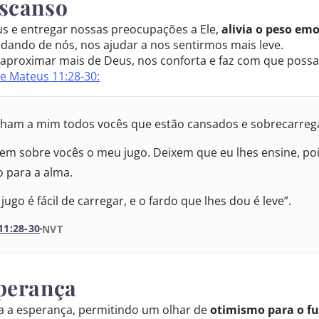
escanso
o Internacional
s e entregar nossas preocupações a Ele,
alivia o peso emo
idando de nós, nos ajudar a nos sentirmos mais leve.
a Almeida Atualizada
s aproximar mais de Deus, nos conforta e faz com que possa
e Mateus 11:28-30:
ida Revisada e Corrigida
ida Revisada e Corrigida
ham a mim todos vocês que estão cansados e sobrecarregad
ida Revisada e Atualizada
m sobre vocês o meu jugo. Deixem que eu lhes ensine, po
 para a alma.
jugo é fácil de carregar, e o fardo que lhes dou é leve”.
1:28-30
VERSÃO DA BÍBLIA
NVT
VERSÃO
sperança
são Internacional
ta a esperança, permitindo um olhar de
otimismo para o fu