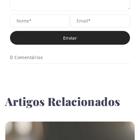
N
E
o
m
m
a
e
i
*
l
*
0
Comentários
Artigos Relacionados