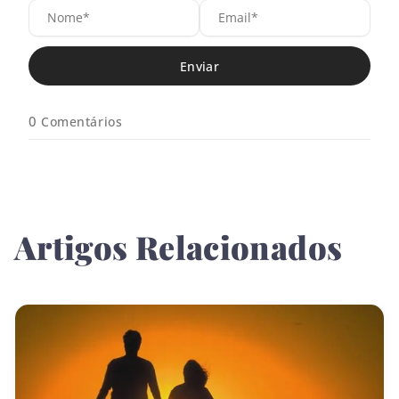
N
E
o
m
m
a
e
i
*
l
*
0
Comentários
Artigos Relacionados