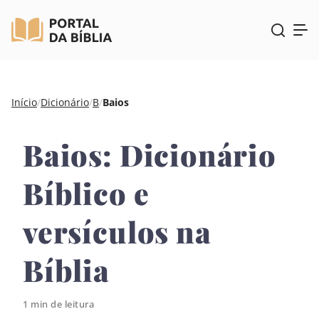
Pular
Início
/
Dicionário
/
B
/
Baios
para
o
Baios: Dicionário
conteúdo
Bíblico e
versículos na
Bíblia
1 min de leitura