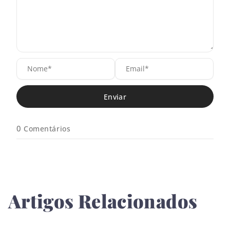
N
E
o
m
m
a
e
i
*
l
*
0
Comentários
Artigos Relacionados