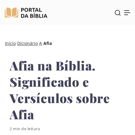
Pular
Início
/
Dicionário
/
A
/
Afia
para
o
Afia na Bíblia.
conteúdo
Significado e
Versículos sobre
Afia
2 min de leitura