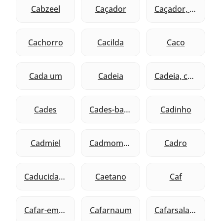
Cabzeel
Caçador
Caçador, caça
Cachorro
Cacilda
Caco
Cada um
Cadeia
Cadeia, colar
Cades
Cades-barnéia
Cadinho
Cadmiel
Cadmomeu
Cadro
Caducidade
Caetano
Caf
Cafar-emona
Cafarnaum
Cafarsalama