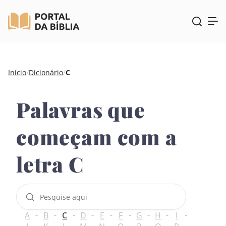
Pular
Início
/
Dicionário
/
C
para
o
Palavras que
conteúdo
começam com a
letra C
P
e
s
A
B
C
D
E
F
G
H
I
q