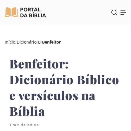
Pular
Início
/
Dicionário
/
B
/
Benfeitor
para
o
Benfeitor:
conteúdo
Dicionário Bíblico
e versículos na
Bíblia
1 min de leitura