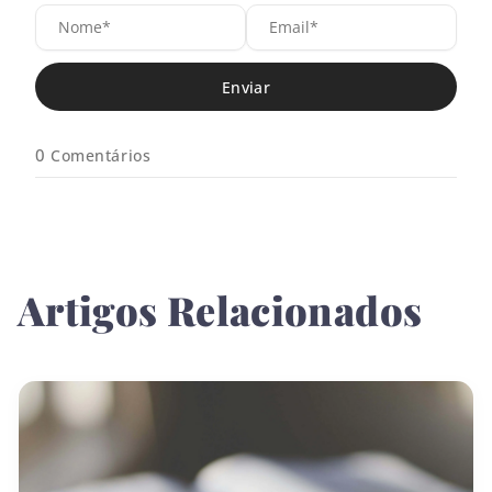
N
E
o
m
m
a
e
i
*
l
*
0
Comentários
Artigos Relacionados