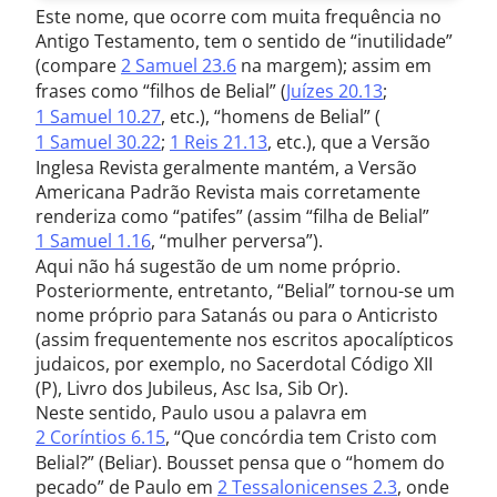
Este nome, que ocorre com muita frequência no
Antigo Testamento, tem o sentido de “inutilidade”
(compare
2 Samuel 23.6
na margem); assim em
frases como “filhos de Belial” (
Juízes 20.13
;
1 Samuel 10.27
, etc.), “homens de Belial” (
1 Samuel 30.22
;
1 Reis 21.13
, etc.), que a Versão
Inglesa Revista geralmente mantém, a Versão
Americana Padrão Revista mais corretamente
renderiza como “patifes” (assim “filha de Belial”
1 Samuel 1.16
, “mulher perversa”).
Aqui não há sugestão de um nome próprio.
Posteriormente, entretanto, “Belial” tornou-se um
nome próprio para Satanás ou para o Anticristo
(assim frequentemente nos escritos apocalípticos
judaicos, por exemplo, no Sacerdotal Código XII
(P), Livro dos Jubileus, Asc Isa, Sib Or).
Neste sentido, Paulo usou a palavra em
2 Coríntios 6.15
, “Que concórdia tem Cristo com
Belial?” (Beliar). Bousset pensa que o “homem do
pecado” de Paulo em
2 Tessalonicenses 2.3
, onde