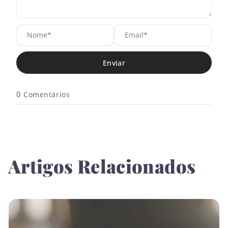
N
E
o
m
m
a
e
i
*
l
*
0
Comentários
Artigos Relacionados