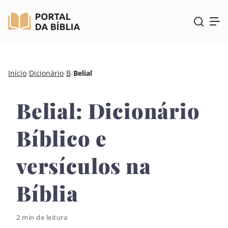
Pular
Início
/
Dicionário
/
B
/
Belial
para
o
Belial: Dicionário
conteúdo
Bíblico e
versículos na
Bíblia
2 min de leitura