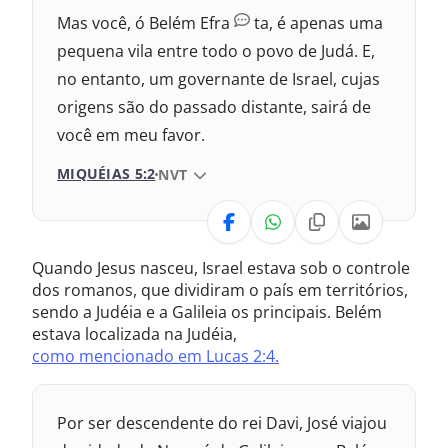
Mas você, ó Belém Efra
ta, é apenas uma
pequena vila entre todo o povo de Judá. E,
no entanto, um governante de Israel, cujas
origens são do passado distante, sairá de
você em meu favor.
MIQUÉIAS 5:2
VERSÃO DA BÍBLIA
NVT
VERSÃO
Quando Jesus nasceu, Israel estava sob o controle
Nova Versão Internacional
dos romanos, que dividiram o país em territórios,
sendo a Judéia e a Galileia os principais. Belém
2017 – Nova Almeida Atualizada
estava localizada na Judéia,
como mencionado em Lucas 2:4.
2009 – Almeida Revisada e Corrigida
1969 – Almeida Revisada e Corrigida
Por ser descendente do rei Davi, José viajou