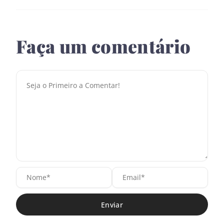
Faça um comentário
N
E
o
m
m
a
e
i
*
l