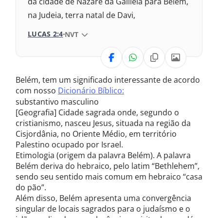
da cidade de Nazaré da Galileia para Belém,
1993 – Almeida Revisada e Atualizada
na Judeia, terra natal de Davi,
LUCAS 2:4
VERSÃO DA BÍBLIA
NVT
VERSÃO
Belém, tem um significado interessante de acordo
Nova Versão Internacional
com nosso
Dicionário Bíblico:
substantivo masculino
2017 – Nova Almeida Atualizada
[Geografia] Cidade sagrada onde, segundo o
cristianismo, nasceu Jesus, situada na região da
2009 – Almeida Revisada e Corrigida
Cisjordânia, no Oriente Médio, em território
Palestino ocupado por Israel.
1969 – Almeida Revisada e Corrigida
Etimologia (origem da palavra Belém). A palavra
Belém deriva do hebraico, pelo latim “Bethlehem”,
1993 – Almeida Revisada e Atualizada
sendo seu sentido mais comum em hebraico “casa
do pão”.
Além disso, Belém apresenta uma convergência
singular de locais sagrados para o judaísmo e o