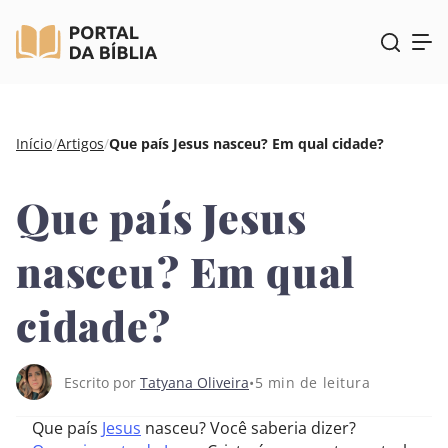
Pular
Início
/
Artigos
/
Que país Jesus nasceu? Em qual cidade?
para
o
Que país Jesus
conteúdo
nasceu? Em qual
cidade?
5 min de leitura
Escrito por
Tatyana Oliveira
Que país
Jesus
nasceu? Você saberia dizer?