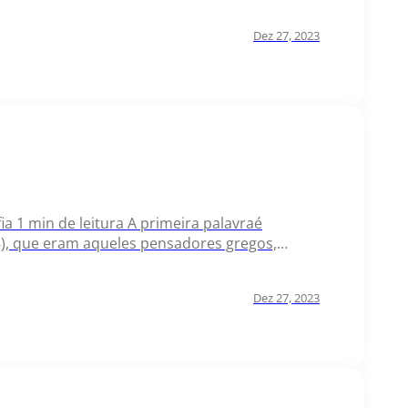
uar espalhando a palavra de Deus. Clique no
Dez 27, 2023
ofia 1 min de leitura A primeira palavraé
8), que eram aqueles pensadores gregos,
 que se encontra em Colossenses 2.8, não se
Dez 27, 2023