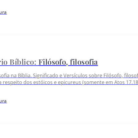
lho Faça agora uma contribuição para que possamos contin
o:
tura
Filósofo, filosofia
osofia na Bíblia. Significado e Versículos sobre Filósofo, filos
 respeito dos estóicos e epicureus (somente em Atos 17.1
es do que ainda se chamava filosofia. Esta última palavra,
sofia grega,…
tura