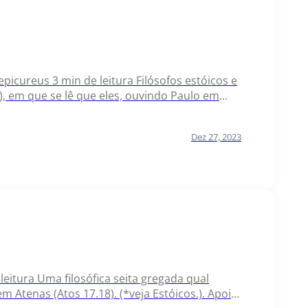
 epicureus 3 min de leitura Filósofos estóicos e
 em que se lê que eles, ouvindo Paulo em
os formavam uma seita de filósofos…
Dez 27, 2023
 leitura Uma filosófica seita gregada qual
 Atenas (Atos 17.18). (*veja Estóicos.). Apoie