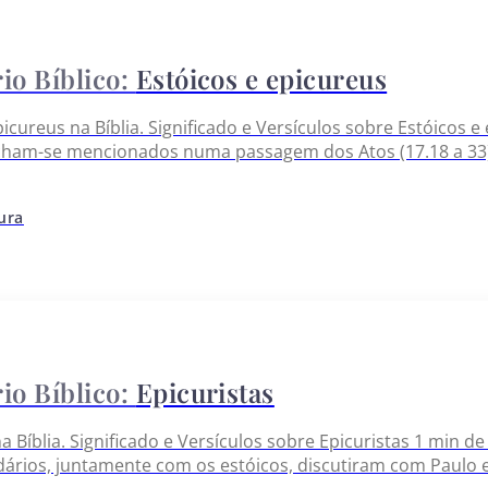
Estóicos e epicureus
picureus na Bíblia. Significado e Versículos sobre Estóicos e
cham-se mencionados numa passagem dos Atos (17.18 a 33),
iriram dele com respeito a sua nova doutrina. 1. Os estóic
tura
Epicuristas
a Bíblia. Significado e Versículos sobre Epicuristas 1 min de
dários, juntamente com os estóicos, discutiram com Paulo em