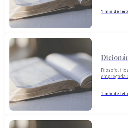
Nosso Traba
botão abaix
1 min de lei
Filósofo, fil
empregada a
representant
refere à filo
1 min de lei