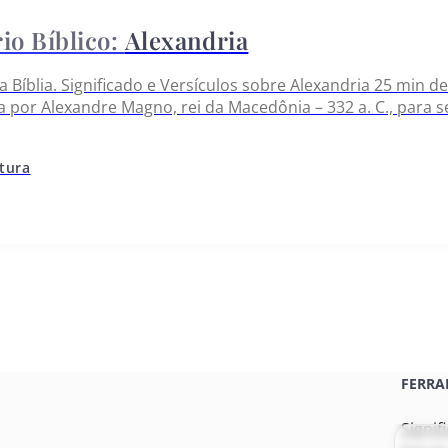
Alexandria
a Bíblia. Significado e Versículos sobre Alexandria 25 min de
a por Alexandre Magno, rei da Macedônia – 332 a. C., para s
ncípio foi misturada a sua população – chamava-se a regiã
itura
FERRA
Signif