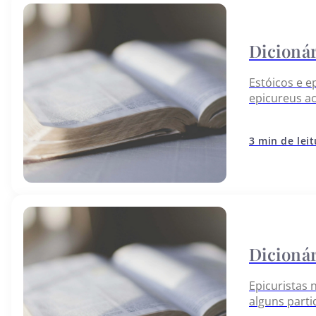
Estóicos e e
epicureus a
Atenas, inqu
3 min de lei
Epicuristas n
alguns parti