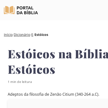
Pular
Início
/
Dicionário
/
E
/
Estóicos
para
o
Estóicos na Bíblia
conteúdo
Estóicos
1 min de leitura
Adeptos da filosofia de Zenão Citium (340-264 a.C).