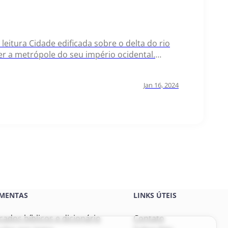
 leitura Cidade edificada sobre o delta do rio
er a metrópole do seu império ocidental.
o dos judeus um dos…
Jan 16, 2024
MENTAS
LINKS ÚTEIS
icados bíblicos e dicionário
Contato