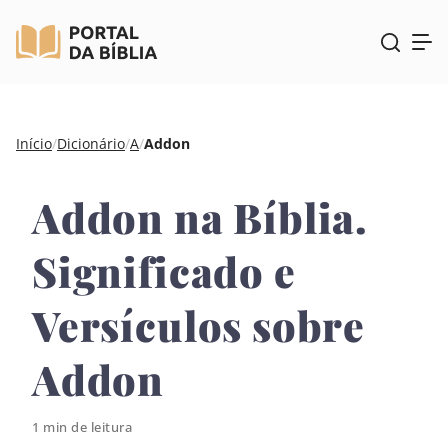
Pular
Início
/
Dicionário
/
A
/
Addon
para
o
Addon na Bíblia.
conteúdo
Significado e
Versículos sobre
Addon
1 min de leitura