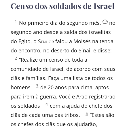
Censo dos soldados de Israel
Números
1
No primeiro dia do segundo mês,
no
1:
segundo ano desde a saída dos israelitas
do Egito, o S
enhor
falou a Moisés na tenda
do encontro, no deserto do Sinai, e disse:
Números
2
“Realize um censo de toda a
1:
comunidade de Israel, de acordo com seus
clãs e famílias. Faça uma lista de todos os
Números
3
homens
de 20 anos para cima, aptos
1:
para irem à guerra. Você e Arão registrarão
Números
4
os soldados
com a ajuda do chefe dos
1:
Números
5
clãs de cada uma das tribos.
“Estes são
1:
os chefes dos clãs que os ajudarão,