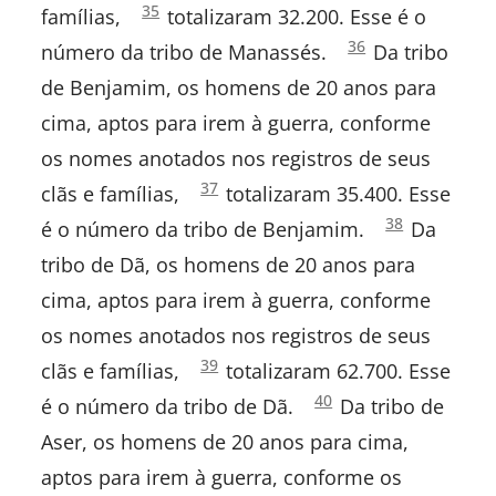
Números
35
famílias,
totalizaram 32.200. Esse é o
1:
NOVO TESTAMENTO:
Números
36
número da tribo de Manassés.
Da tribo
1:
Mateus
de Benjamim, os homens de 20 anos para
cima, aptos para irem à guerra, conforme
Marcos
os nomes anotados nos registros de seus
Lucas
Números
37
clãs e famílias,
totalizaram 35.400. Esse
1:
Números
38
é o número da tribo de Benjamim.
Da
João
1:
tribo de Dã, os homens de 20 anos para
Atos
cima, aptos para irem à guerra, conforme
os nomes anotados nos registros de seus
Romanos
Números
39
clãs e famílias,
totalizaram 62.700. Esse
1:
I Coríntios
Números
40
é o número da tribo de Dã.
Da tribo de
1:
Aser, os homens de 20 anos para cima,
II Coríntios
aptos para irem à guerra, conforme os