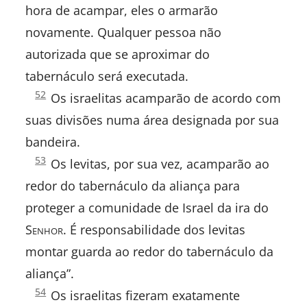
hora de acampar, eles o armarão
novamente. Qualquer pessoa não
autorizada que se aproximar do
tabernáculo será executada.
Números
52
Os israelitas acamparão de acordo com
1:
suas divisões numa área designada por sua
bandeira.
Números
53
Os levitas, por sua vez, acamparão ao
1:
redor do tabernáculo da aliança para
proteger a comunidade de Israel da ira do
S
enhor
. É responsabilidade dos levitas
montar guarda ao redor do tabernáculo da
aliança”.
Números
54
Os israelitas fizeram exatamente
1: