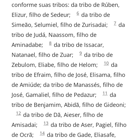
conforme suas tribos: da tribo de Rúben,
Números
6
Elizur, filho de Sedeur;
da tribo de
1:
Números
7
Simeão, Selumiel, filho de Zurisadai;
da
1:
tribo de Judá, Naassom, filho de
Números
8
Aminadabe;
da tribo de Issacar,
1:
Números
9
Natanael, filho de Zuar;
da tribo de
1:
Números
10
Zebulom, Eliabe, filho de Helom;
da
1:
tribo de Efraim, filho de José, Elisama, filho
de Amiúde; da tribo de Manassés, filho de
SELECIONE UM LIVRO
Números
11
José, Gamaliel, filho de Pedazur;
da
1:
tribo de Benjamim, Abidã, filho de Gideoni;
Números
12
da tribo de Dã, Aieser, filho de
1:
VELHO TESTAMENTO:
Números
13
Amisadai;
da tribo de Aser, Pagiel, filho
1:
Gênesis
Números
14
de Ocrã;
da tribo de Gade, Eliasafe,
1: