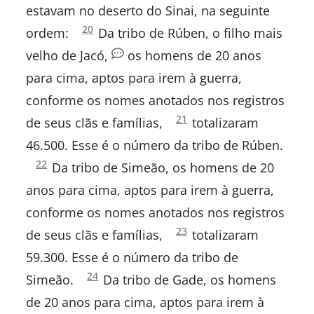
estavam no deserto do Sinai, na seguinte
Números
20
ordem:
Da tribo de Rúben, o filho mais
II Reis
1:
velho de Jacó,
os homens de 20 anos
I Crônicas
para cima, aptos para irem à guerra,
conforme os nomes anotados nos registros
II Crônicas
Números
21
de seus clãs e famílias,
totalizaram
1:
Esdras
46.500. Esse é o número da tribo de Rúben.
Números
22
Da tribo de Simeão, os homens de 20
Neemias
1:
anos para cima, aptos para irem à guerra,
Ester
conforme os nomes anotados nos registros
Números
23
de seus clãs e famílias,
totalizaram
Jó
1:
59.300. Esse é o número da tribo de
Salmos
Números
24
Simeão.
Da tribo de Gade, os homens
1:
de 20 anos para cima, aptos para irem à
Provérbios