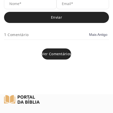
Nome*
Em
1
Comentário
Mais Antigo
Ver Comentários