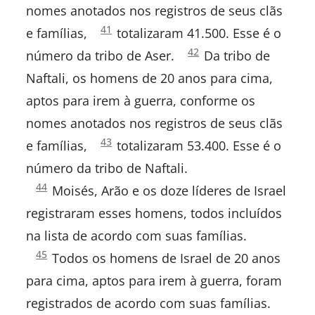
Gálatas
nomes anotados nos registros de seus clãs
Números
41
e famílias,
totalizaram 41.500. Esse é o
Efésios
1:
Números
42
número da tribo de Aser.
Da tribo de
1:
Filipenses
Naftali, os homens de 20 anos para cima,
aptos para irem à guerra, conforme os
Colossenses
nomes anotados nos registros de seus clãs
I Tessalonicenses
Números
43
e famílias,
totalizaram 53.400. Esse é o
1:
número da tribo de Naftali.
II Tessalonicenses
Números
44
Moisés, Arão e os doze líderes de Israel
1:
I Timóteo
registraram esses homens, todos incluídos
na lista de acordo com suas famílias.
II Timóteo
Números
45
Todos os homens de Israel de 20 anos
1:
Tito
para cima, aptos para irem à guerra, foram
registrados de acordo com suas famílias.
Filemom