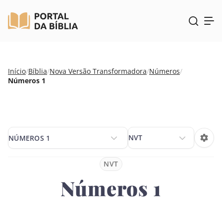
Pular
Início
/
Bíblia
/
Nova Versão Transformadora
/
Números
/
para
Números 1
o
conteúdo
NÚMEROS 1
NÚMEROS 1
NVT
Números 1