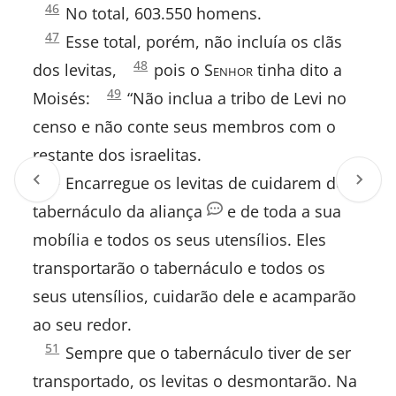
Números
46
No total, 603.550 homens.
1:
Hebreus
Números
47
Esse total, porém, não incluía os clãs
1:
Números
48
dos levitas,
pois o S
enhor
tinha dito a
Tiago
1:
Números
49
Moisés:
“Não inclua a tribo de Levi no
1:
I Pedro
censo e não conte seus membros com o
restante dos israelitas.
II Pedro
Números
50
Encarregue os levitas de cuidarem do
1:
I João
tabernáculo da aliança
e de toda a sua
mobília e todos os seus utensílios. Eles
II João
transportarão o tabernáculo e todos os
III João
seus utensílios, cuidarão dele e acamparão
ao seu redor.
Judas
Números
51
Sempre que o tabernáculo tiver de ser
1:
Apocalipse
transportado, os levitas o desmontarão. Na