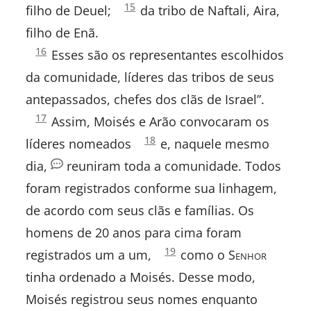
Números
15
filho de Deuel;
da tribo de Naftali, Aira,
Êxodo
1:
filho de Enã.
Levítico
Números
16
Esses são os representantes escolhidos
1:
da comunidade, líderes das tribos de seus
Números
antepassados, chefes dos clãs de Israel”.
Deuteronômio
Números
17
Assim, Moisés e Arão convocaram os
1:
Números
18
líderes nomeados
e, naquele mesmo
Josué
1:
dia,
reuniram toda a comunidade. Todos
Juízes
foram registrados conforme sua linhagem,
de acordo com seus clãs e famílias. Os
Rute
homens de 20 anos para cima foram
I Samuel
Números
19
registrados um a um,
como o S
enhor
1:
tinha ordenado a Moisés. Desse modo,
II Samuel
Moisés registrou seus nomes enquanto
I Reis