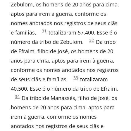
Zebulom, os homens de 20 anos para cima,
Amós
aptos para irem à guerra, conforme os
Obadias
nomes anotados nos registros de seus clãs
Números
31
e famílias,
totalizaram 57.400. Esse é o
Jonas
1:
Números
32
número da tribo de Zebulom.
Da tribo
1:
Miquéias
de Efraim, filho de José, os homens de 20
anos para cima, aptos para irem à guerra,
Naum
conforme os nomes anotados nos registros
Habacuque
Números
33
de seus clãs e famílias,
totalizaram
1:
40.500. Esse é o número da tribo de Efraim.
Sofonias
Números
34
Da tribo de Manassés, filho de José, os
1:
Ageu
homens de 20 anos para cima, aptos para
irem à guerra, conforme os nomes
Zacarias
anotados nos registros de seus clãs e
Malaquias