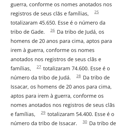
guerra, conforme os nomes anotados nos
Eclesiastes
Números
25
registros de seus clãs e famílias,
1:
totalizaram 45.650. Esse é o número da
Cânticos
Números
26
tribo de Gade.
Da tribo de Judá, os
1:
Isaías
homens de 20 anos para cima, aptos para
irem à guerra, conforme os nomes
Jeremias
anotados nos registros de seus clãs e
Lamentações
Números
27
famílias,
totalizaram 74.600. Esse é o
1:
Números
28
número da tribo de Judá.
Da tribo de
Ezequiel
1:
Issacar, os homens de 20 anos para cima,
Daniel
aptos para irem à guerra, conforme os
nomes anotados nos registros de seus clãs
Oséias
Números
29
e famílias,
totalizaram 54.400. Esse é o
1:
Joel
Números
30
número da tribo de Issacar.
Da tribo de
1: