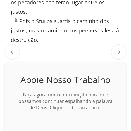
os pecadores não terão lugar entre os
Rute
justos.
Salmos
6
Pois o S
enhor
guarda o caminho dos
1:
I Samuel
justos, mas o caminho dos perversos leva à
II Samuel
destruição.
I Reis
II Reis
Apoie Nosso Trabalho
I Crônicas
Faça agora uma contribuição para que
II Crônicas
possamos continuar espalhando a palavra
de Deus. Clique no botão abaixo:
Esdras
Neemias