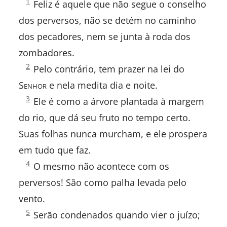
Salmos
1
SELECIONE UM LIVRO
Feliz é aquele que não segue o conselho
1:
dos perversos, não se detém no caminho
dos pecadores, nem se junta à roda dos
zombadores.
VELHO TESTAMENTO:
Salmos
2
Pelo contrário, tem prazer na lei do
1:
Gênesis
S
enhor
e nela medita dia e noite.
Salmos
3
Êxodo
Ele é como a árvore plantada à margem
1:
do rio, que dá seu fruto no tempo certo.
Levítico
Suas folhas nunca murcham, e ele prospera
Números
em tudo que faz.
Salmos
4
O mesmo não acontece com os
1:
Deuteronômio
perversos! São como palha levada pelo
Josué
vento.
Salmos
5
Serão condenados quando vier o juízo;
1:
Juízes