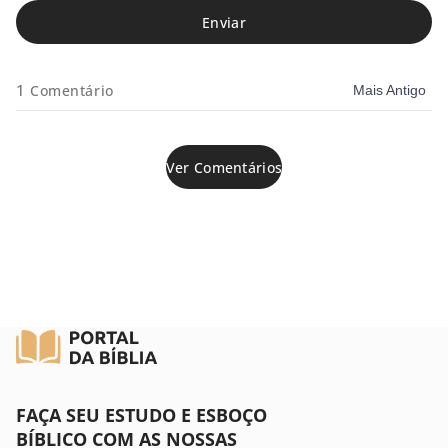
Ezequiel
Daniel
1
Comentário
Mais Antigo
Oséias
Joel
Ver Comentários
Amós
Obadias
Jonas
Miquéias
Naum
FAÇA SEU ESTUDO E ESBOÇO
Habacuque
BÍBLICO COM AS NOSSAS