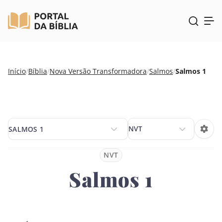
Pular
Início
/
Bíblia
/
Nova Versão Transformadora
/
Salmos
/
Salmos 1
para
o
conteúdo
SALMOS 1
SALMOS 1
NVT
Salmos 1