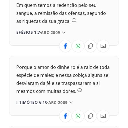
Em quem temos a redenção pelo seu
sangue, a remissão das ofensas, segundo
as riquezas da sua graça,
EFÉSIOS 1:7
VERSÃO DA BÍBLIA
ARC-2009
VERSÃO
Nova Versão Transformadora
Porque o amor do dinheiro é a raiz de toda
Nova Versão Internacional
espécie de males; e nessa cobiça alguns se
desviaram da fé e se traspassaram a si
2017 – Nova Almeida Atualizada
mesmos com muitas dores.
1969 – Almeida Revisada e Corrigida
I TIMÓTEO 6:10
VERSÃO DA BÍBLIA
ARC-2009
1993 – Almeida Revisada e Atualizada
VERSÃO