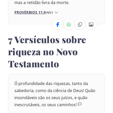
Nova Versão Internacional
mas a retidão livra da morte.
PROVÉRBIOS 11:4
VERSÃO DA BÍBLIA
NVI
2017 – Nova Almeida Atualizada
VERSÃO
2009 – Almeida Revisada e Corrigida
7 Versículos sobre
1969 – Almeida Revisada e Corrigida
Nova Versão Transformadora
riqueza no Novo
2017 – Nova Almeida Atualizada
Testamento
2009 – Almeida Revisada e Corrigida
1969 – Almeida Revisada e Corrigida
Ó profundidade das riquezas, tanto da
1993 – Almeida Revisada e Atualizada
sabedoria, como da ciência de Deus! Quão
insondáveis são os seus juízos, e quão
inescrutáveis, os seus caminhos!