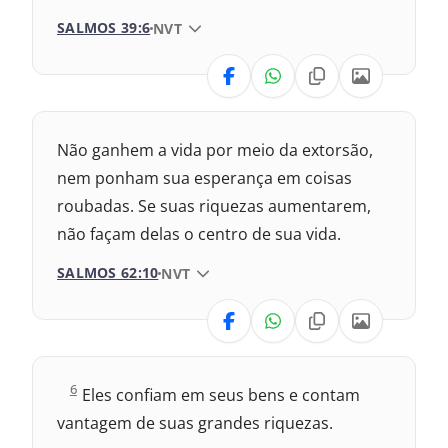
SALMOS 39:6
VERSÃO DA BÍBLIA
NVT
VERSÃO
Nova Versão Internacional
Não ganhem a vida por meio da extorsão,
2017 – Nova Almeida Atualizada
nem ponham sua esperança em coisas
roubadas. Se suas riquezas aumentarem,
2009 – Almeida Revisada e Corrigida
não façam delas o centro de sua vida.
1969 – Almeida Revisada e Corrigida
SALMOS 62:10
VERSÃO DA BÍBLIA
NVT
1993 – Almeida Revisada e Atualizada
VERSÃO
Nova Versão Internacional
S
6
Eles confiam em seus bens e contam
a
2017 – Nova Almeida Atualizada
vantagem de suas grandes riquezas.
l
m