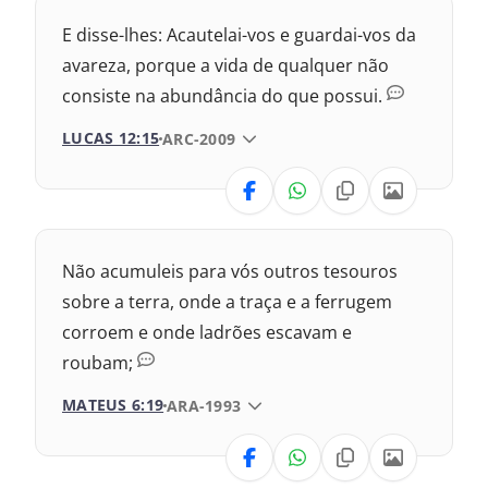
Nova Versão Transformadora
E disse-lhes: Acautelai-vos e guardai-vos da
Nova Versão Internacional
avareza, porque a vida de qualquer não
consiste na abundância do que possui.
2017 – Nova Almeida Atualizada
LUCAS 12:15
VERSÃO DA BÍBLIA
ARC-2009
1969 – Almeida Revisada e Corrigida
VERSÃO
1993 – Almeida Revisada e Atualizada
Nova Versão Transformadora
Não acumuleis para vós outros tesouros
Nova Versão Internacional
sobre a terra, onde a traça e a ferrugem
corroem e onde ladrões escavam e
2017 – Nova Almeida Atualizada
roubam;
1969 – Almeida Revisada e Corrigida
MATEUS 6:19
VERSÃO DA BÍBLIA
ARA-1993
1993 – Almeida Revisada e Atualizada
VERSÃO