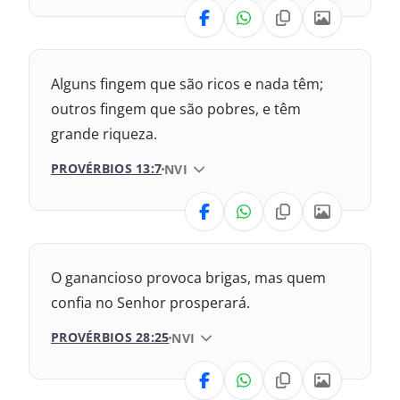
VERSÃO
1969 – Almeida Revisada e Corrigida
Nova Versão Transformadora
Alguns fingem que são ricos e nada têm;
Nova Versão Internacional
outros fingem que são pobres, e têm
grande riqueza.
2017 – Nova Almeida Atualizada
PROVÉRBIOS 13:7
VERSÃO DA BÍBLIA
NVI
1969 – Almeida Revisada e Corrigida
VERSÃO
1993 – Almeida Revisada e Atualizada
Nova Versão Transformadora
O ganancioso provoca brigas, mas quem
2017 – Nova Almeida Atualizada
confia no Senhor prosperará.
PROVÉRBIOS 28:25
VERSÃO DA BÍBLIA
NVI
2009 – Almeida Revisada e Corrigida
VERSÃO
1969 – Almeida Revisada e Corrigida