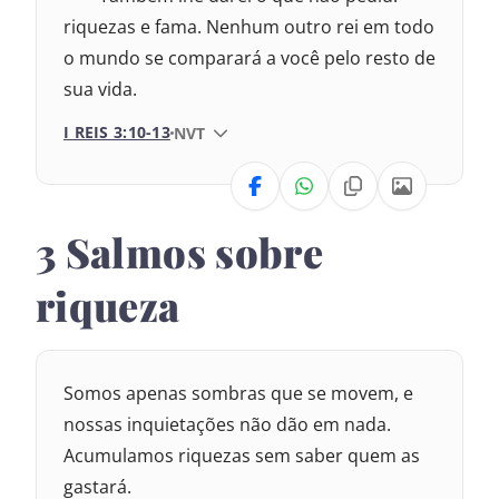
:
R
riquezas e fama. Nenhum outro rei em todo
e
i
o mundo se comparará a você pelo resto de
s
sua vida.
3
:
I REIS 3:10-13
VERSÃO DA BÍBLIA
NVT
VERSÃO
3 Salmos sobre
Nova Versão Internacional
riqueza
2017 – Nova Almeida Atualizada
2009 – Almeida Revisada e Corrigida
Somos apenas sombras que se movem, e
1969 – Almeida Revisada e Corrigida
nossas inquietações não dão em nada.
1993 – Almeida Revisada e Atualizada
Acumulamos riquezas sem saber quem as
gastará.