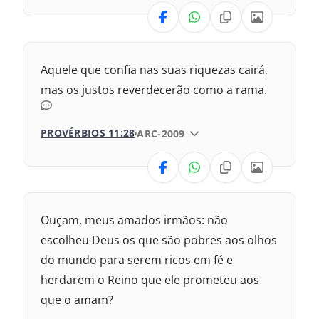
1
b
VERSÃO
:
i
o
s
Nova Versão Transformadora
1
Aquele que confia nas suas riquezas cairá,
1
:
2017 – Nova Almeida Atualizada
mas os justos reverdecerão como a rama.
2009 – Almeida Revisada e Corrigida
PROVÉRBIOS 11:28
VERSÃO DA BÍBLIA
ARC-2009
1969 – Almeida Revisada e Corrigida
VERSÃO
1993 – Almeida Revisada e Atualizada
Nova Versão Transformadora
Ouçam, meus amados irmãos: não
Nova Versão Internacional
escolheu Deus os que são pobres aos olhos
do mundo para serem ricos em fé e
2017 – Nova Almeida Atualizada
herdarem o Reino que ele prometeu aos
que o amam?
1969 – Almeida Revisada e Corrigida