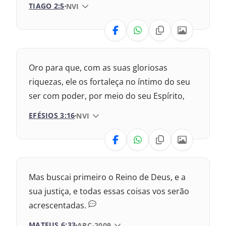
TIAGO 2:5
VERSÃO DA BÍBLIA
NVI
1993 – Almeida Revisada e Atualizada
VERSÃO
Nova Versão Transformadora
Oro para que, com as suas gloriosas
2017 – Nova Almeida Atualizada
riquezas, ele os fortaleça no íntimo do seu
ser com poder, por meio do seu Espírito,
2009 – Almeida Revisada e Corrigida
EFÉSIOS 3:16
VERSÃO DA BÍBLIA
NVI
1969 – Almeida Revisada e Corrigida
VERSÃO
1993 – Almeida Revisada e Atualizada
Nova Versão Transformadora
Mas buscai primeiro o Reino de Deus, e a
2017 – Nova Almeida Atualizada
sua justiça, e todas essas coisas vos serão
acrescentadas.
2009 – Almeida Revisada e Corrigida
MATEUS 6:33
VERSÃO DA BÍBLIA
ARC-2009