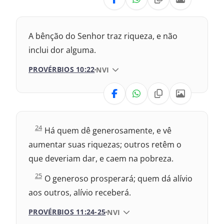
Nova Versão Internacional
A bênção do Senhor traz riqueza, e não
2017 – Nova Almeida Atualizada
inclui dor alguma.
PROVÉRBIOS 10:22
VERSÃO DA BÍBLIA
NVI
2009 – Almeida Revisada e Corrigida
VERSÃO
1969 – Almeida Revisada e Corrigida
1993 – Almeida Revisada e Atualizada
Nova Versão Transformadora
P
24
Há quem dê generosamente, e vê
r
2017 – Nova Almeida Atualizada
aumentar suas riquezas; outros retêm o
o
v
que deveriam dar, e caem na pobreza.
é
2009 – Almeida Revisada e Corrigida
r
P
25
O generoso prosperará; quem dá alívio
b
r
1969 – Almeida Revisada e Corrigida
i
aos outros, alívio receberá.
o
o
v
s
é
PROVÉRBIOS 11:24-25
VERSÃO DA BÍBLIA
1993 – Almeida Revisada e Atualizada
NVI
1
r