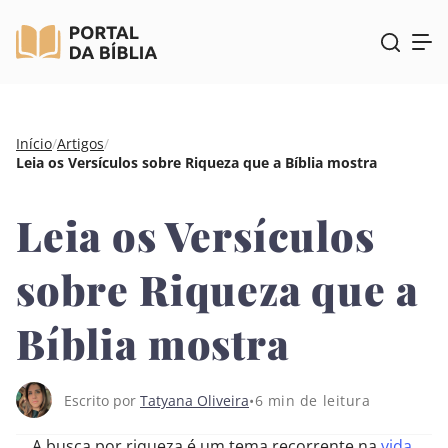
Pular
Início
/
Artigos
/
para
Leia os Versículos sobre Riqueza que a Bíblia mostra
o
conteúdo
Leia os Versículos
sobre Riqueza que a
Bíblia mostra
6 min de leitura
Escrito por
Tatyana Oliveira
A busca por riqueza é um tema recorrente na
vida