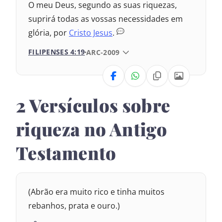
O meu Deus, segundo as suas riquezas,
suprirá todas as vossas necessidades em
glória, por
Cristo Jesus
.
FILIPENSES 4:19
VERSÃO DA BÍBLIA
ARC-2009
VERSÃO
2 Versículos sobre
Nova Versão Transformadora
riqueza no Antigo
Nova Versão Internacional
Testamento
2017 – Nova Almeida Atualizada
1969 – Almeida Revisada e Corrigida
(Abrão era muito rico e tinha muitos
1993 – Almeida Revisada e Atualizada
rebanhos, prata e ouro.)