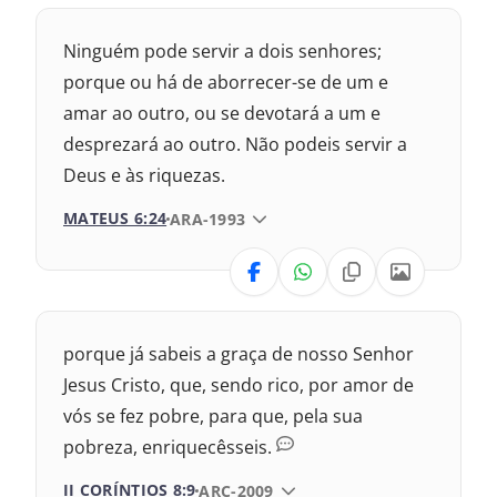
Nova Versão Transformadora
Ninguém pode servir a dois senhores;
Nova Versão Internacional
porque ou há de aborrecer-se de um e
amar ao outro, ou se devotará a um e
2017 – Nova Almeida Atualizada
desprezará ao outro. Não podeis servir a
Deus e às riquezas.
2009 – Almeida Revisada e Corrigida
MATEUS 6:24
VERSÃO DA BÍBLIA
ARA-1993
1969 – Almeida Revisada e Corrigida
VERSÃO
Nova Versão Transformadora
porque já sabeis a graça de nosso Senhor
Nova Versão Internacional
Jesus Cristo, que, sendo rico, por amor de
vós se fez pobre, para que, pela sua
2017 – Nova Almeida Atualizada
pobreza, enriquecêsseis.
2009 – Almeida Revisada e Corrigida
II CORÍNTIOS 8:9
VERSÃO DA BÍBLIA
ARC-2009