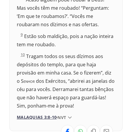
a
Mas vocês têm me roubado! “Perguntam:
l
a
‘Em que te roubamos?’. “Vocês me
q
roubaram nos dízimos e nas ofertas.
u
i
M
9
a
Estão sob maldição, pois a nação inteira
a
s
tem me roubado.
l
3
a
:
M
10
q
Tragam todos os seus dízimos aos
a
u
depósitos do templo, para que haja
l
i
a
a
provisão em minha casa. Se o fizerem”, diz
q
s
o S
enhor
dos Exércitos, “abrirei as janelas do
u
3
i
:
céu para vocês. Derramarei tantas bênçãos
a
s
que não haverá espaço para guardá-las!
3
Sim, ponham-me à prova!
:
MALAQUIAS 3:8-10
VERSÃO DA BÍBLIA
NVT
VERSÃO