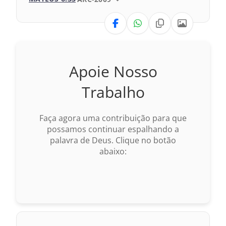
1969 – Almeida Revisada e Corrigida
VERSÃO
1993 – Almeida Revisada e Atualizada
Nova Versão Transformadora
Apoie Nosso
Nova Versão Internacional
Trabalho
2017 – Nova Almeida Atualizada
Faça agora uma contribuição para que
1969 – Almeida Revisada e Corrigida
possamos continuar espalhando a
palavra de Deus. Clique no botão
1993 – Almeida Revisada e Atualizada
abaixo: