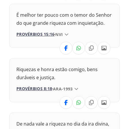
1993 – Almeida Revisada e Atualizada
Nova Versão Transformadora
É melhor ter pouco com o temor do Senhor
2017 – Nova Almeida Atualizada
do que grande riqueza com inquietação.
PROVÉRBIOS 15:16
VERSÃO DA BÍBLIA
NVI
2009 – Almeida Revisada e Corrigida
VERSÃO
1969 – Almeida Revisada e Corrigida
1993 – Almeida Revisada e Atualizada
Nova Versão Transformadora
Riquezas e honra estão comigo, bens
2017 – Nova Almeida Atualizada
duráveis e justiça.
PROVÉRBIOS 8:18
VERSÃO DA BÍBLIA
ARA-1993
2009 – Almeida Revisada e Corrigida
VERSÃO
1969 – Almeida Revisada e Corrigida
1993 – Almeida Revisada e Atualizada
Nova Versão Transformadora
De nada vale a riqueza no dia da ira divina,