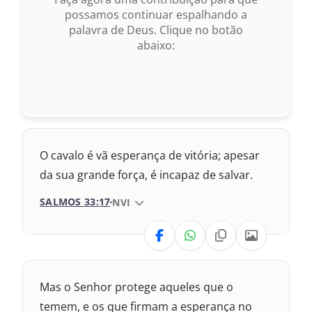
1969 – Almeida Revisada e Corrigida
possamos continuar espalhando a
palavra de Deus. Clique no botão
1993 – Almeida Revisada e Atualizada
abaixo:
O cavalo é vã esperança de vitória; apesar
da sua grande força, é incapaz de salvar.
SALMOS 33:17
VERSÃO DA BÍBLIA
NVI
VERSÃO
Nova Versão Transformadora
Mas o Senhor protege aqueles que o
2017 – Nova Almeida Atualizada
temem, e os que firmam a esperança no