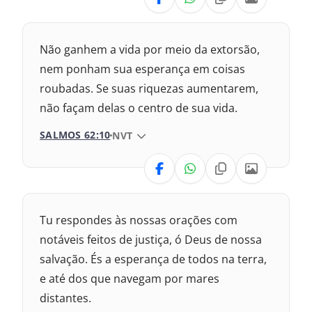
1969 – Almeida Revisada e Corrigida
1993 – Almeida Revisada e Atualizada
Nova Versão Internacional
Não ganhem a vida por meio da extorsão,
2017 – Nova Almeida Atualizada
nem ponham sua esperança em coisas
roubadas. Se suas riquezas aumentarem,
2009 – Almeida Revisada e Corrigida
não façam delas o centro de sua vida.
1969 – Almeida Revisada e Corrigida
SALMOS 62:10
VERSÃO DA BÍBLIA
NVT
1993 – Almeida Revisada e Atualizada
VERSÃO
Nova Versão Internacional
Tu respondes às nossas orações com
2017 – Nova Almeida Atualizada
notáveis feitos de justiça, ó Deus de nossa
salvação. És a esperança de todos na terra,
2009 – Almeida Revisada e Corrigida
e até dos que navegam por mares
distantes.
1969 – Almeida Revisada e Corrigida