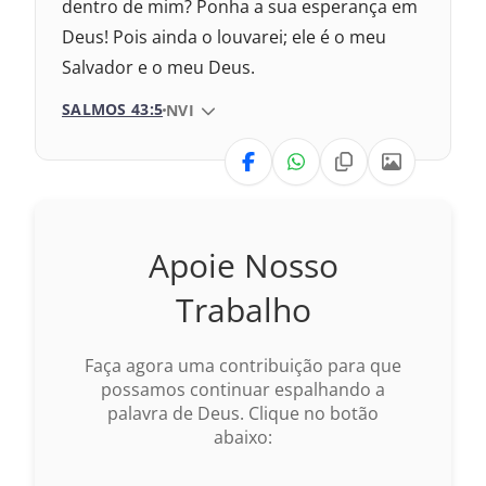
dentro de mim? Ponha a sua esperança em
2009 – Almeida Revisada e Corrigida
Deus! Pois ainda o louvarei; ele é o meu
Salvador e o meu Deus.
1969 – Almeida Revisada e Corrigida
SALMOS 43:5
VERSÃO DA BÍBLIA
NVI
1993 – Almeida Revisada e Atualizada
VERSÃO
Nova Versão Transformadora
Apoie Nosso
2017 – Nova Almeida Atualizada
Trabalho
2009 – Almeida Revisada e Corrigida
Faça agora uma contribuição para que
1969 – Almeida Revisada e Corrigida
possamos continuar espalhando a
palavra de Deus. Clique no botão
1993 – Almeida Revisada e Atualizada
abaixo: