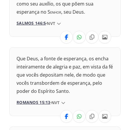
2017 – Nova Almeida Atualizada
como seu auxílio, os que põem sua
esperança no S
enhor
, seu Deus.
2009 – Almeida Revisada e Corrigida
SALMOS 146:5
VERSÃO DA BÍBLIA
NVT
1969 – Almeida Revisada e Corrigida
VERSÃO
1993 – Almeida Revisada e Atualizada
Nova Versão Internacional
Que Deus, a fonte de esperança, os encha
2017 – Nova Almeida Atualizada
inteiramente de alegria e paz, em vista da fé
que vocês depositam nele, de modo que
2009 – Almeida Revisada e Corrigida
vocês transbordem de esperança, pelo
poder do Espírito Santo.
1969 – Almeida Revisada e Corrigida
ROMANOS 15:13
VERSÃO DA BÍBLIA
NVT
1993 – Almeida Revisada e Atualizada
VERSÃO