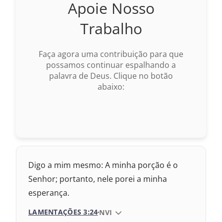
Apoie Nosso
2017 – Nova Almeida Atualizada
Trabalho
2009 – Almeida Revisada e Corrigida
Faça agora uma contribuição para que
1969 – Almeida Revisada e Corrigida
possamos continuar espalhando a
palavra de Deus. Clique no botão
1993 – Almeida Revisada e Atualizada
abaixo:
Digo a mim mesmo: A minha porção é o
Senhor; portanto, nele porei a minha
esperança.
LAMENTAÇÕES 3:24
VERSÃO DA BÍBLIA
NVI