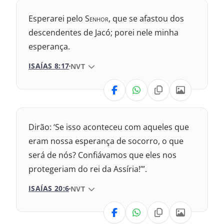
Nova Versão Internacional
Esperarei pelo S
enhor
, que se afastou dos
2017 – Nova Almeida Atualizada
descendentes de Jacó; porei nele minha
esperança.
2009 – Almeida Revisada e Corrigida
ISAÍAS 8:17
VERSÃO DA BÍBLIA
NVT
1969 – Almeida Revisada e Corrigida
VERSÃO
1993 – Almeida Revisada e Atualizada
Nova Versão Internacional
Dirão: ‘Se isso aconteceu com aqueles que
2017 – Nova Almeida Atualizada
eram nossa esperança de socorro, o que
será de nós? Confiávamos que eles nos
2009 – Almeida Revisada e Corrigida
protegeriam do rei da Assíria!’”.
1969 – Almeida Revisada e Corrigida
ISAÍAS 20:6
VERSÃO DA BÍBLIA
NVT
1993 – Almeida Revisada e Atualizada
VERSÃO