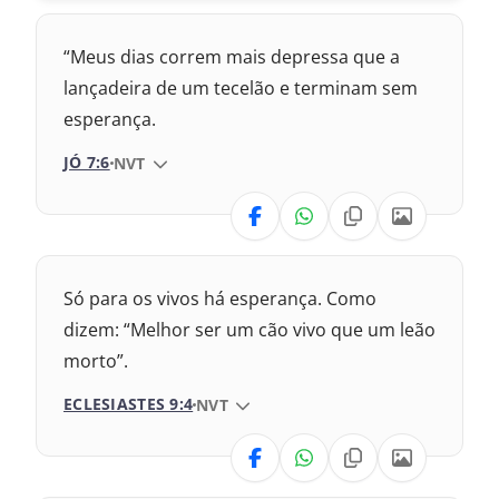
“Meus dias correm mais depressa que a
lançadeira de um tecelão e terminam sem
esperança.
JÓ 7:6
VERSÃO DA BÍBLIA
NVT
VERSÃO
a Versão Internacional
Só para os vivos há esperança. Como
7 – Nova Almeida Atualizada
dizem: “Melhor ser um cão vivo que um leão
morto”.
9 – Almeida Revisada e Corrigida
ECLESIASTES 9:4
VERSÃO DA BÍBLIA
NVT
9 – Almeida Revisada e Corrigida
VERSÃO
3 – Almeida Revisada e Atualizada