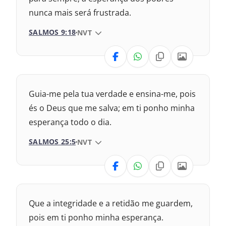
1993 – Almeida Revisada e Atualizada
nunca mais será frustrada.
SALMOS 9:18
VERSÃO DA BÍBLIA
NVT
VERSÃO
Nova Versão Internacional
Guia-me pela tua verdade e ensina-me, pois
2017 – Nova Almeida Atualizada
és o Deus que me salva; em ti ponho minha
esperança todo o dia.
2009 – Almeida Revisada e Corrigida
SALMOS 25:5
VERSÃO DA BÍBLIA
NVT
1969 – Almeida Revisada e Corrigida
VERSÃO
1993 – Almeida Revisada e Atualizada
Nova Versão Internacional
Que a integridade e a retidão me guardem,
2017 – Nova Almeida Atualizada
pois em ti ponho minha esperança.