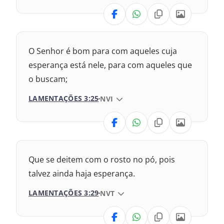
VERSÃO
Nova Versão Transformadora
O Senhor é bom para com aqueles cuja
2017 – Nova Almeida Atualizada
esperança está nele, para com aqueles que
o buscam;
2009 – Almeida Revisada e Corrigida
LAMENTAÇÕES 3:25
VERSÃO DA BÍBLIA
NVI
1969 – Almeida Revisada e Corrigida
VERSÃO
1993 – Almeida Revisada e Atualizada
Nova Versão Transformadora
Que se deitem com o rosto no pó, pois
2017 – Nova Almeida Atualizada
talvez ainda haja esperança.
LAMENTAÇÕES 3:29
VERSÃO DA BÍBLIA
NVT
2009 – Almeida Revisada e Corrigida
VERSÃO
1969 – Almeida Revisada e Corrigida