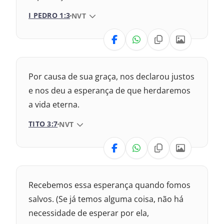
1993 – Almeida Revisada e Atualizada
I PEDRO 1:3
VERSÃO DA BÍBLIA
NVT
VERSÃO
Nova Versão Internacional
Por causa de sua graça, nos declarou justos
2017 – Nova Almeida Atualizada
e nos deu a esperança de que herdaremos
a vida eterna.
2009 – Almeida Revisada e Corrigida
TITO 3:7
VERSÃO DA BÍBLIA
NVT
1969 – Almeida Revisada e Corrigida
VERSÃO
1993 – Almeida Revisada e Atualizada
ova Versão Internacional
Recebemos essa esperança quando fomos
017 – Nova Almeida Atualizada
salvos. (Se já temos alguma coisa, não há
necessidade de esperar por ela,
009 – Almeida Revisada e Corrigida