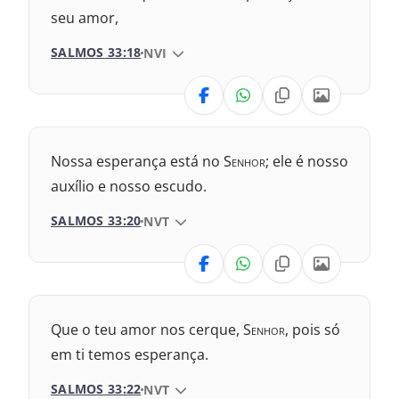
seu amor,
2009 – Almeida Revisada e Corrigida
SALMOS 33:18
VERSÃO DA BÍBLIA
NVI
1969 – Almeida Revisada e Corrigida
VERSÃO
1993 – Almeida Revisada e Atualizada
Nova Versão Transformadora
Nossa esperança está no S
enhor
; ele é nosso
2017 – Nova Almeida Atualizada
auxílio e nosso escudo.
SALMOS 33:20
VERSÃO DA BÍBLIA
NVT
2009 – Almeida Revisada e Corrigida
VERSÃO
1969 – Almeida Revisada e Corrigida
1993 – Almeida Revisada e Atualizada
Nova Versão Internacional
Que o teu amor nos cerque, S
enhor
, pois só
2017 – Nova Almeida Atualizada
em ti temos esperança.
SALMOS 33:22
VERSÃO DA BÍBLIA
NVT
2009 – Almeida Revisada e Corrigida