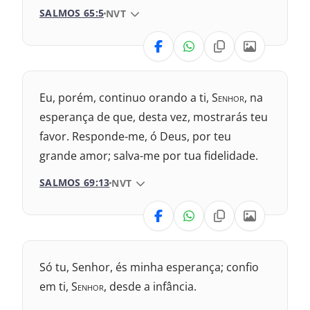
SALMOS 65:5
VERSÃO DA BÍBLIA
NVT
1993 – Almeida Revisada e Atualizada
VERSÃO
Nova Versão Internacional
Eu, porém, continuo orando a ti, S
enhor
, na
2017 – Nova Almeida Atualizada
esperança de que, desta vez, mostrarás teu
favor. Responde-me, ó Deus, por teu
2009 – Almeida Revisada e Corrigida
grande amor; salva-me por tua fidelidade.
1969 – Almeida Revisada e Corrigida
SALMOS 69:13
VERSÃO DA BÍBLIA
NVT
1993 – Almeida Revisada e Atualizada
VERSÃO
Nova Versão Internacional
Só tu, Senhor, és minha esperança; confio
2017 – Nova Almeida Atualizada
em ti, S
enhor
, desde a infância.