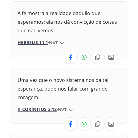
Nova Versão Internacional
A fé mostra a realidade daquilo que
2017 – Nova Almeida Atualizada
esperamos; ela nos dá convicção de coisas
que não vemos.
2009 – Almeida Revisada e Corrigida
HEBREUS 11:1
VERSÃO DA BÍBLIA
NVT
1969 – Almeida Revisada e Corrigida
VERSÃO
1993 – Almeida Revisada e Atualizada
Nova Versão Internacional
Uma vez que o novo sistema nos dá tal
2017 – Nova Almeida Atualizada
esperança, podemos falar com grande
coragem.
2009 – Almeida Revisada e Corrigida
II CORÍNTIOS 3:12
VERSÃO DA BÍBLIA
NVT
1969 – Almeida Revisada e Corrigida
VERSÃO
1993 – Almeida Revisada e Atualizada