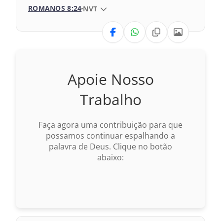
ROMANOS 8:24
VERSÃO DA BÍBLIA
NVT
969 – Almeida Revisada e Corrigida
VERSÃO
993 – Almeida Revisada e Atualizada
Nova Versão Internacional
Apoie Nosso
2017 – Nova Almeida Atualizada
Trabalho
2009 – Almeida Revisada e Corrigida
Faça agora uma contribuição para que
1969 – Almeida Revisada e Corrigida
possamos continuar espalhando a
palavra de Deus. Clique no botão
1993 – Almeida Revisada e Atualizada
abaixo: