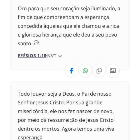
Nova Versão Internacional
Oro para que seu coração seja iluminado, a
2017 – Nova Almeida Atualizada
fim de que compreendam a esperança
concedida àqueles que ele chamou e a rica
2009 – Almeida Revisada e Corrigida
e gloriosa herança que ele deu a seu povo
santo.
1969 – Almeida Revisada e Corrigida
EFÉSIOS 1:18
VERSÃO DA BÍBLIA
NVT
1993 – Almeida Revisada e Atualizada
VERSÃO
Nova Versão Internacional
Todo louvor seja a Deus, o Pai de nosso
2017 – Nova Almeida Atualizada
Senhor Jesus Cristo. Por sua grande
misericórdia, ele nos fez nascer de novo,
2009 – Almeida Revisada e Corrigida
por meio da ressurreição de Jesus Cristo
dentre os mortos. Agora temos uma viva
1969 – Almeida Revisada e Corrigida
esperança