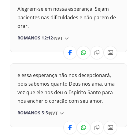
Alegrem-se em nossa esperança. Sejam
pacientes nas dificuldades e não parem de
orar.
ROMANOS 12:12
VERSÃO DA BÍBLIA
NVT
VERSÃO
Nova Versão Internacional
e essa esperança não nos decepcionará,
2017 – Nova Almeida Atualizada
pois sabemos quanto Deus nos ama, uma
vez que ele nos deu o Espírito Santo para
2009 – Almeida Revisada e Corrigida
nos encher o coração com seu amor.
1969 – Almeida Revisada e Corrigida
ROMANOS 5:5
VERSÃO DA BÍBLIA
NVT
1993 – Almeida Revisada e Atualizada
VERSÃO