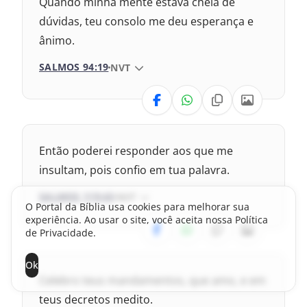
Quando minha mente estava cheia de
dúvidas, teu consolo me deu esperança e
ânimo.
SALMOS 94:19
VERSÃO DA BÍBLIA
NVT
VERSÃO
Nova Versão Internacional
Então poderei responder aos que me
2017 – Nova Almeida Atualizada
insultam, pois confio em tua palavra.
SALMOS 119:43
VERSÃO DA BÍBLIA
NVT
2009 – Almeida Revisada e Corrigida
O Portal da Bíblia usa cookies para melhorar sua
experiência. Ao usar o site, você aceita nossa Política
VERSÃO
1969 – Almeida Revisada e Corrigida
de Privacidade.
1993 – Almeida Revisada e Atualizada
Ok
Nova Versão Internacional
Celebro teus mandamentos, que amo, e em
2017 – Nova Almeida Atualizada
teus decretos medito.