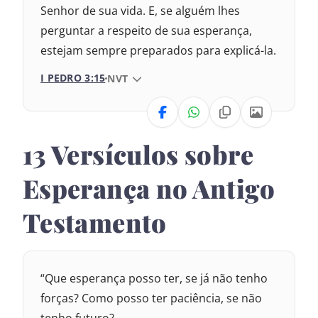
2017 – Nova Almeida Atualizada
Senhor de sua vida. E, se alguém lhes
perguntar a respeito de sua esperança,
2009 – Almeida Revisada e Corrigida
estejam sempre preparados para explicá-la.
1969 – Almeida Revisada e Corrigida
I PEDRO 3:15
VERSÃO DA BÍBLIA
NVT
1993 – Almeida Revisada e Atualizada
VERSÃO
13 Versículos sobre
Nova Versão Internacional
Esperança no Antigo
2017 – Nova Almeida Atualizada
Testamento
2009 – Almeida Revisada e Corrigida
1969 – Almeida Revisada e Corrigida
“Que esperança posso ter, se já não tenho
1993 – Almeida Revisada e Atualizada
forças? Como posso ter paciência, se não