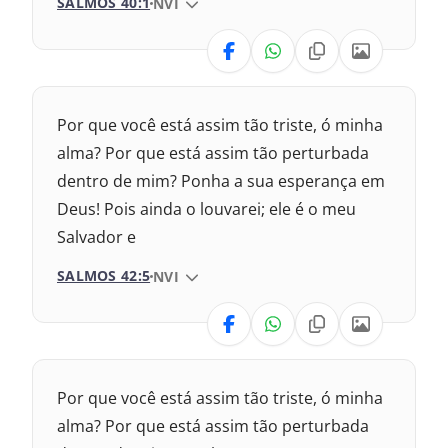
SALMOS 40:1
VERSÃO DA BÍBLIA
NVI
1969 – Almeida Revisada e Corrigida
VERSÃO
1993 – Almeida Revisada e Atualizada
Nova Versão Transformadora
Por que você está assim tão triste, ó minha
2017 – Nova Almeida Atualizada
alma? Por que está assim tão perturbada
dentro de mim? Ponha a sua esperança em
2009 – Almeida Revisada e Corrigida
Deus! Pois ainda o louvarei; ele é o meu
Salvador e
1969 – Almeida Revisada e Corrigida
SALMOS 42:5
VERSÃO DA BÍBLIA
NVI
1993 – Almeida Revisada e Atualizada
VERSÃO
Nova Versão Transformadora
Por que você está assim tão triste, ó minha
2017 – Nova Almeida Atualizada
alma? Por que está assim tão perturbada