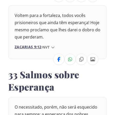
1993 – Almeida Revisada e Atualizada
Nova Versão Internacional
Voltem para a fortaleza, todos vocês
2017 – Nova Almeida Atualizada
prisioneiros que ainda têm esperança! Hoje
mesmo proclamo que lhes darei o dobro do
2009 – Almeida Revisada e Corrigida
que perderam.
1969 – Almeida Revisada e Corrigida
ZACARIAS 9:12
VERSÃO DA BÍBLIA
NVT
1993 – Almeida Revisada e Atualizada
VERSÃO
33 Salmos sobre
Nova Versão Internacional
Esperança
2017 – Nova Almeida Atualizada
2009 – Almeida Revisada e Corrigida
O necessitado, porém, não será esquecido
1969 – Almeida Revisada e Corrigida
para sempre; a esperança dos pobres