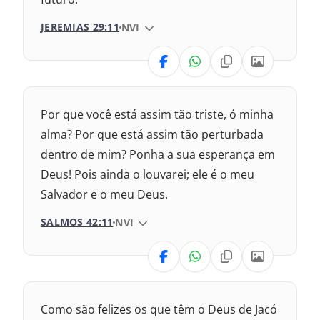
JEREMIAS 29:11
VERSÃO DA BÍBLIA
NVI
VERSÃO
Nova Versão Transformadora
Por que você está assim tão triste, ó minha
2017 – Nova Almeida Atualizada
alma? Por que está assim tão perturbada
dentro de mim? Ponha a sua esperança em
2009 – Almeida Revisada e Corrigida
Deus! Pois ainda o louvarei; ele é o meu
Salvador e o meu Deus.
1969 – Almeida Revisada e Corrigida
SALMOS 42:11
VERSÃO DA BÍBLIA
NVI
1993 – Almeida Revisada e Atualizada
VERSÃO
Nova Versão Transformadora
Como são felizes os que têm o Deus de Jacó