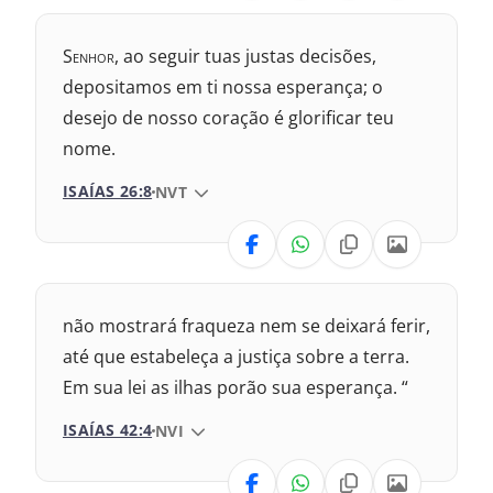
Nova Versão Internacional
S
enhor
, ao seguir tuas justas decisões,
2017 – Nova Almeida Atualizada
depositamos em ti nossa esperança; o
desejo de nosso coração é glorificar teu
2009 – Almeida Revisada e Corrigida
nome.
1969 – Almeida Revisada e Corrigida
ISAÍAS 26:8
VERSÃO DA BÍBLIA
NVT
1993 – Almeida Revisada e Atualizada
VERSÃO
Nova Versão Internacional
não mostrará fraqueza nem se deixará ferir,
2017 – Nova Almeida Atualizada
até que estabeleça a justiça sobre a terra.
Em sua lei as ilhas porão sua esperança. “
2009 – Almeida Revisada e Corrigida
ISAÍAS 42:4
VERSÃO DA BÍBLIA
NVI
1969 – Almeida Revisada e Corrigida
VERSÃO