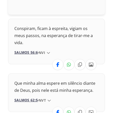
Conspiram, ficam à espreita, vigiam os
meus passos, na esperança de tirar-me a
vida.
SALMOS 56:6
VERSÃO DA BÍBLIA
NVI
VERSÃO
Nova Versão Transformadora
Que minha alma espere em silêncio diante
2017 – Nova Almeida Atualizada
de Deus, pois nele está minha esperança.
SALMOS 62:5
VERSÃO DA BÍBLIA
NVT
2009 – Almeida Revisada e Corrigida
VERSÃO