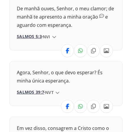
Nova Versão Internacional
De manhã ouves, Senhor, o meu clamor; de
2017 – Nova Almeida Atualizada
manhã te apresento a minha oração
e
aguardo com esperança.
2009 – Almeida Revisada e Corrigida
SALMOS 5:3
VERSÃO DA BÍBLIA
NVI
1969 – Almeida Revisada e Corrigida
VERSÃO
1993 – Almeida Revisada e Atualizada
Nova Versão Transformadora
Agora, Senhor, o que devo esperar? És
2017 – Nova Almeida Atualizada
minha única esperança.
SALMOS 39:7
VERSÃO DA BÍBLIA
NVT
2009 – Almeida Revisada e Corrigida
VERSÃO
1969 – Almeida Revisada e Corrigida
1993 – Almeida Revisada e Atualizada
Nova Versão Internacional
Em vez disso, consagrem a Cristo como o