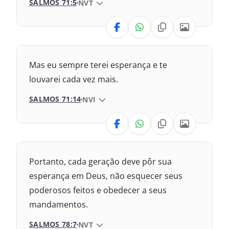
SALMOS 71:5
VERSÃO DA BÍBLIA
NVT
2009 – Almeida Revisada e Corrigida
VERSÃO
1969 – Almeida Revisada e Corrigida
1993 – Almeida Revisada e Atualizada
Nova Versão Internacional
Mas eu sempre terei esperança e te
2017 – Nova Almeida Atualizada
louvarei cada vez mais.
SALMOS 71:14
VERSÃO DA BÍBLIA
NVI
2009 – Almeida Revisada e Corrigida
VERSÃO
1969 – Almeida Revisada e Corrigida
1993 – Almeida Revisada e Atualizada
Nova Versão Transformadora
Portanto, cada geração deve pôr sua
2017 – Nova Almeida Atualizada
esperança em Deus, não esquecer seus
poderosos feitos e obedecer a seus
2009 – Almeida Revisada e Corrigida
mandamentos.
1969 – Almeida Revisada e Corrigida
SALMOS 78:7
VERSÃO DA BÍBLIA
NVT