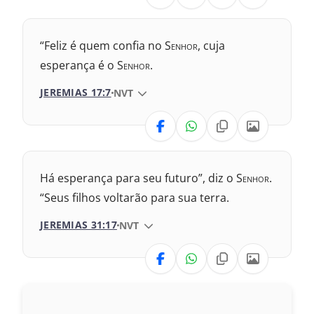
1993 – Almeida Revisada e Atualizada
Nova Versão Transformadora
“Feliz é quem confia no S
enhor
, cuja
2017 – Nova Almeida Atualizada
esperança é o S
enhor
.
JEREMIAS 17:7
VERSÃO DA BÍBLIA
NVT
2009 – Almeida Revisada e Corrigida
VERSÃO
1969 – Almeida Revisada e Corrigida
1993 – Almeida Revisada e Atualizada
Nova Versão Internacional
Há esperança para seu futuro”, diz o S
enhor
.
2017 – Nova Almeida Atualizada
“Seus filhos voltarão para sua terra.
JEREMIAS 31:17
VERSÃO DA BÍBLIA
NVT
2009 – Almeida Revisada e Corrigida
VERSÃO
1969 – Almeida Revisada e Corrigida
1993 – Almeida Revisada e Atualizada
Nova Versão Internacional