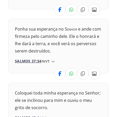
VERSÃO
1969 – Almeida Revisada e Corrigida
1993 – Almeida Revisada e Atualizada
Nova Versão Internacional
Ponha sua esperança no S
enhor
e ande com
2017 – Nova Almeida Atualizada
firmeza pelo caminho dele. Ele o honrará e
lhe dará a terra, e você verá os perversos
2009 – Almeida Revisada e Corrigida
serem destruídos.
1969 – Almeida Revisada e Corrigida
SALMOS 37:34
VERSÃO DA BÍBLIA
NVT
1993 – Almeida Revisada e Atualizada
VERSÃO
Nova Versão Internacional
Coloquei toda minha esperança no Senhor;
2017 – Nova Almeida Atualizada
ele se inclinou para mim e ouviu o meu
grito de socorro.
2009 – Almeida Revisada e Corrigida