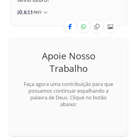
tenho futuro?
JÓ 6:11
VERSÃO DA BÍBLIA
NVI
VERSÃO
va Versão Transformadora
Apoie Nosso
17 – Nova Almeida Atualizada
Trabalho
09 – Almeida Revisada e Corrigida
Faça agora uma contribuição para que
69 – Almeida Revisada e Corrigida
possamos continuar espalhando a
palavra de Deus. Clique no botão
93 – Almeida Revisada e Atualizada
abaixo: