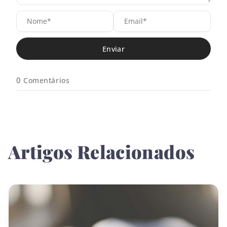
N
E
o
m
m
a
e
i
*
l
*
0
Comentários
Artigos Relacionados