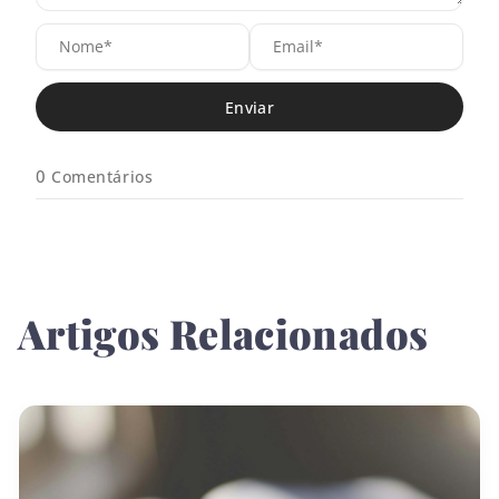
N
E
o
m
m
a
e
i
*
l
*
0
Comentários
Artigos Relacionados