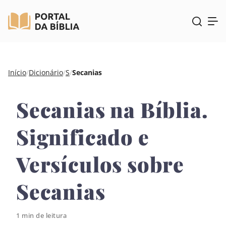
Pular
Início
/
Dicionário
/
S
/
Secanias
para
o
Secanias na Bíblia.
conteúdo
Significado e
Versículos sobre
Secanias
1 min de leitura