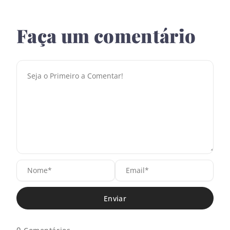
Faça um comentário
N
E
o
m
m
a
e
i
*
l
*