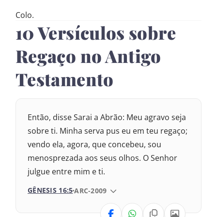
Colo.
10 Versículos sobre
Regaço no Antigo
Testamento
Então, disse Sarai a Abrão: Meu agravo seja
sobre ti. Minha serva pus eu em teu regaço;
vendo ela, agora, que concebeu, sou
menosprezada aos seus olhos. O Senhor
julgue entre mim e ti.
GÊNESIS 16:5
VERSÃO DA BÍBLIA
ARC-2009
VERSÃO