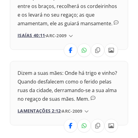
entre os braços, recolherá os cordeirinhos
e os levará no seu regaço; as que
amamentam, ele as guiará mansamente.
ISAÍAS 40:11
VERSÃO DA BÍBLIA
ARC-2009
VERSÃO
Nova Versão Transformadora
Dizem a suas mães: Onde há trigo e vinho?
Nova Versão Internacional
Quando desfalecem como o ferido pelas
ruas da cidade, derramando-se a sua alma
2017 – Nova Almeida Atualizada
no regaço de suas mães. Mem.
1969 – Almeida Revisada e Corrigida
LAMENTAÇÕES 2:12
VERSÃO DA BÍBLIA
ARC-2009
1993 – Almeida Revisada e Atualizada
VERSÃO