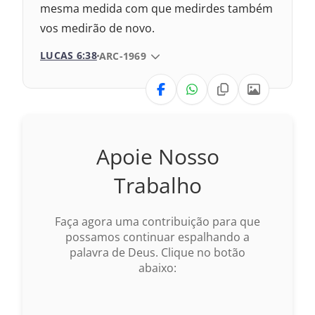
mesma medida com que medirdes também
vos medirão de novo.
LUCAS 6:38
VERSÃO DA BÍBLIA
ARC-1969
VERSÃO
Nova Versão Transformadora
Apoie Nosso
Nova Versão Internacional
Trabalho
2017 – Nova Almeida Atualizada
Faça agora uma contribuição para que
2009 – Almeida Revisada e Corrigida
possamos continuar espalhando a
palavra de Deus. Clique no botão
1993 – Almeida Revisada e Atualizada
abaixo: