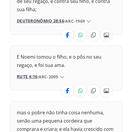
de seu regaço, e contra seu filho, e contra
2009 – Almeida Revisada e Corrigida
sua filha;
1993 – Almeida Revisada e Atualizada
DEUTERONÔMIO 28:56
VERSÃO DA BÍBLIA
ARC-1969
VERSÃO
Nova Versão Transformadora
E Noemi tomou o filho, e o pôs no seu
Nova Versão Internacional
regaço, e foi sua ama.
RUTE 4:16
VERSÃO DA BÍBLIA
ARC-2009
2017 – Nova Almeida Atualizada
VERSÃO
2009 – Almeida Revisada e Corrigida
1993 – Almeida Revisada e Atualizada
Nova Versão Transformadora
mas o pobre não tinha coisa nenhuma,
Nova Versão Internacional
senão uma pequena cordeira que
comprara e criara; e ela havia crescido com