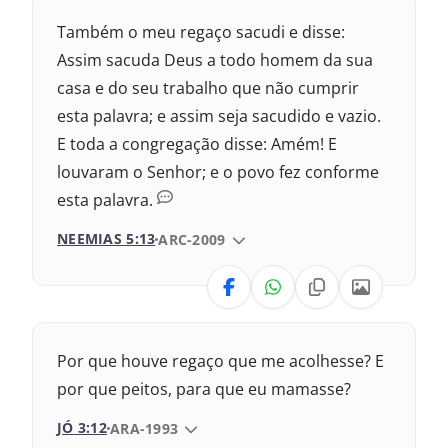
Nova Versão Transformadora
Também o meu regaço sacudi e disse:
Nova Versão Internacional
Assim sacuda Deus a todo homem da sua
casa e do seu trabalho que não cumprir
2017 – Nova Almeida Atualizada
esta palavra; e assim seja sacudido e vazio.
E toda a congregação disse: Amém! E
1969 – Almeida Revisada e Corrigida
louvaram o Senhor; e o povo fez conforme
1993 – Almeida Revisada e Atualizada
esta palavra.
NEEMIAS 5:13
VERSÃO DA BÍBLIA
ARC-2009
VERSÃO
Nova Versão Transformadora
Por que houve regaço que me acolhesse? E
Nova Versão Internacional
por que peitos, para que eu mamasse?
JÓ 3:12
VERSÃO DA BÍBLIA
ARA-1993
2017 – Nova Almeida Atualizada