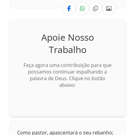
VERSÃO
1969 – Almeida Revisada e Corrigida
1993 – Almeida Revisada e Atualizada
Nova Versão Transformadora
Apoie Nosso
Nova Versão Internacional
Trabalho
2017 – Nova Almeida Atualizada
Faça agora uma contribuição para que
2009 – Almeida Revisada e Corrigida
possamos continuar espalhando a
palavra de Deus. Clique no botão
1969 – Almeida Revisada e Corrigida
abaixo:
Como pastor, apascentará o seu rebanho;