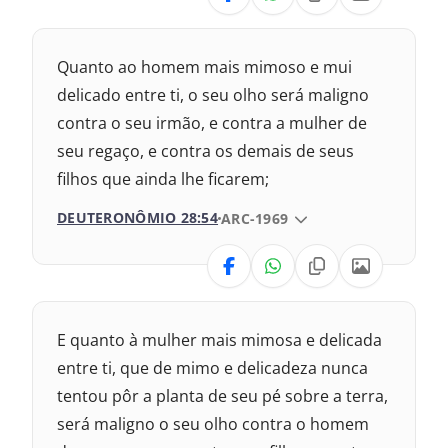
Nova Versão Transformadora
Quanto ao homem mais mimoso e mui
Nova Versão Internacional
delicado entre ti, o seu olho será maligno
contra o seu irmão, e contra a mulher de
2017 – Nova Almeida Atualizada
seu regaço, e contra os demais de seus
filhos que ainda lhe ficarem;
1969 – Almeida Revisada e Corrigida
DEUTERONÔMIO 28:54
VERSÃO DA BÍBLIA
ARC-1969
1993 – Almeida Revisada e Atualizada
VERSÃO
Nova Versão Transformadora
E quanto à mulher mais mimosa e delicada
Nova Versão Internacional
entre ti, que de mimo e delicadeza nunca
tentou pôr a planta de seu pé sobre a terra,
2017 – Nova Almeida Atualizada
será maligno o seu olho contra o homem