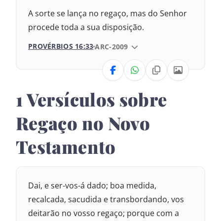
A sorte se lança no regaço, mas do Senhor
1969 – Almeida Revisada e Corrigida
procede toda a sua disposição.
1993 – Almeida Revisada e Atualizada
PROVÉRBIOS 16:33
VERSÃO DA BÍBLIA
ARC-2009
VERSÃO
1 Versículos sobre
Nova Versão Transformadora
Regaço no Novo
Nova Versão Internacional
Testamento
2017 – Nova Almeida Atualizada
1969 – Almeida Revisada e Corrigida
Dai, e ser-vos-á dado; boa medida,
1993 – Almeida Revisada e Atualizada
recalcada, sacudida e transbordando, vos
deitarão no vosso regaço; porque com a