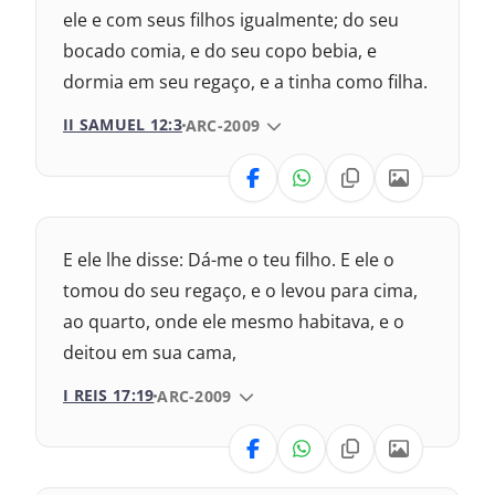
2017 – Nova Almeida Atualizada
ele e com seus filhos igualmente; do seu
bocado comia, e do seu copo bebia, e
1969 – Almeida Revisada e Corrigida
dormia em seu regaço, e a tinha como filha.
1993 – Almeida Revisada e Atualizada
II SAMUEL 12:3
VERSÃO DA BÍBLIA
ARC-2009
VERSÃO
Nova Versão Transformadora
E ele lhe disse: Dá-me o teu filho. E ele o
Nova Versão Internacional
tomou do seu regaço, e o levou para cima,
ao quarto, onde ele mesmo habitava, e o
2017 – Nova Almeida Atualizada
deitou em sua cama,
1969 – Almeida Revisada e Corrigida
I REIS 17:19
VERSÃO DA BÍBLIA
ARC-2009
1993 – Almeida Revisada e Atualizada
VERSÃO