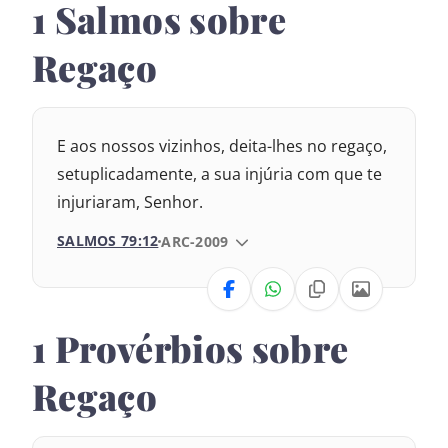
1 Salmos sobre
Nova Versão Transformadora
Regaço
Nova Versão Internacional
2017 – Nova Almeida Atualizada
E aos nossos vizinhos, deita-lhes no regaço,
1969 – Almeida Revisada e Corrigida
setuplicadamente, a sua injúria com que te
1993 – Almeida Revisada e Atualizada
injuriaram, Senhor.
SALMOS 79:12
VERSÃO DA BÍBLIA
ARC-2009
VERSÃO
1 Provérbios sobre
Nova Versão Transformadora
Regaço
Nova Versão Internacional
2017 – Nova Almeida Atualizada