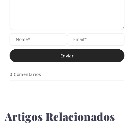
N
E
o
m
m
a
e
i
*
l
*
0
Comentários
Artigos Relacionados