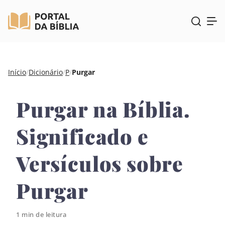
Pular
Início
/
Dicionário
/
P
/
Purgar
para
o
Purgar na Bíblia.
conteúdo
Significado e
Versículos sobre
Purgar
1 min de leitura