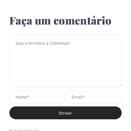
Faça um comentário
N
E
o
m
m
a
e
i
*
l
*