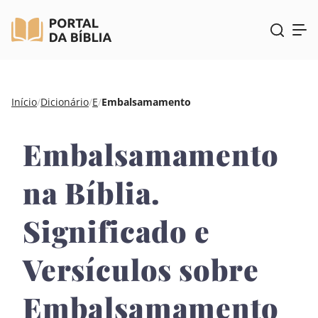
Pular
Início
/
Dicionário
/
E
/
Embalsamamento
para
o
Embalsamamento
conteúdo
na Bíblia.
Significado e
Versículos sobre
Embalsamamento