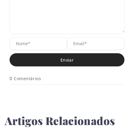
N
E
o
m
m
a
e
i
*
l
*
0
Comentários
Artigos Relacionados