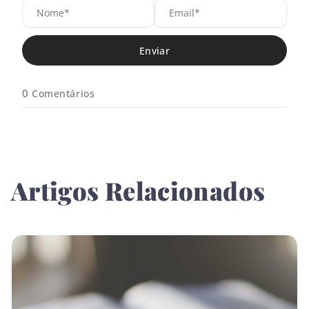
N
E
o
m
m
a
e
i
*
l
*
0
Comentários
Artigos Relacionados