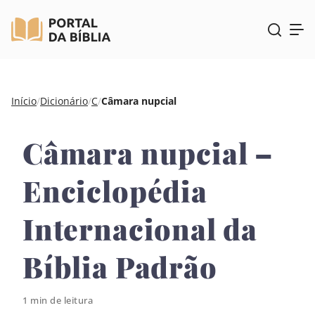
Pular
Início
/
Dicionário
/
C
/
Câmara nupcial
para
o
Câmara nupcial –
conteúdo
Enciclopédia
Internacional da
Bíblia Padrão
1 min de leitura