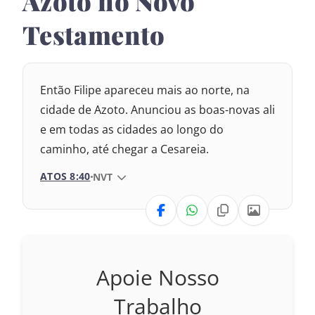
Azoto no Novo
Testamento
Então Filipe apareceu mais ao norte, na
cidade de Azoto. Anunciou as boas-novas ali
e em todas as cidades ao longo do
caminho, até chegar a Cesareia.
ATOS 8:40
VERSÃO DA BÍBLIA
NVT
VERSÃO
Nova Versão Internacional
Apoie Nosso
2017 – Nova Almeida Atualizada
Trabalho
2009 – Almeida Revisada e Corrigida