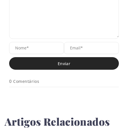
N
E
o
m
m
a
e
i
*
l
*
0
Comentários
Artigos Relacionados