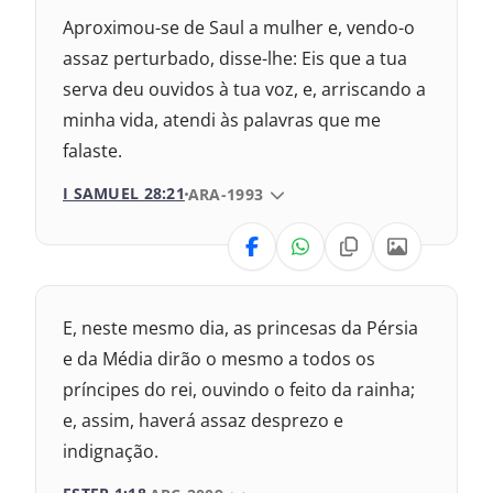
1993 – Almeida Revisada e Atualizada
Nova Versão Transformadora
Aproximou-se de Saul a mulher e, vendo-o
Nova Versão Internacional
assaz perturbado, disse-lhe: Eis que a tua
serva deu ouvidos à tua voz, e, arriscando a
2017 – Nova Almeida Atualizada
minha vida, atendi às palavras que me
falaste.
2009 – Almeida Revisada e Corrigida
I SAMUEL 28:21
VERSÃO DA BÍBLIA
ARA-1993
1993 – Almeida Revisada e Atualizada
VERSÃO
Nova Versão Transformadora
E, neste mesmo dia, as princesas da Pérsia
Nova Versão Internacional
e da Média dirão o mesmo a todos os
príncipes do rei, ouvindo o feito da rainha;
2017 – Nova Almeida Atualizada
e, assim, haverá assaz desprezo e
indignação.
2009 – Almeida Revisada e Corrigida