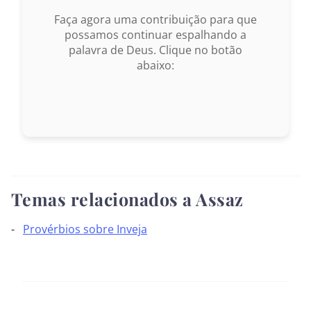
Faça agora uma contribuição para que
1969 – Almeida Revisada e Corrigida
possamos continuar espalhando a
palavra de Deus. Clique no botão
1993 – Almeida Revisada e Atualizada
abaixo:
Temas relacionados a Assaz
Provérbios sobre Inveja