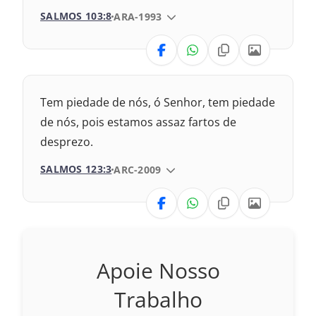
2009 – Almeida Revisada e Corrigida
SALMOS 103:8
VERSÃO DA BÍBLIA
ARA-1993
1969 – Almeida Revisada e Corrigida
VERSÃO
Nova Versão Transformadora
Tem piedade de nós, ó Senhor, tem piedade
Nova Versão Internacional
de nós, pois estamos assaz fartos de
desprezo.
2017 – Nova Almeida Atualizada
SALMOS 123:3
VERSÃO DA BÍBLIA
ARC-2009
2009 – Almeida Revisada e Corrigida
VERSÃO
1969 – Almeida Revisada e Corrigida
Nova Versão Transformadora
Apoie Nosso
Nova Versão Internacional
Trabalho
2017 – Nova Almeida Atualizada