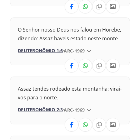
VERSÃO
Nova Versão Transformadora
O Senhor nosso Deus nos falou em Horebe,
Nova Versão Internacional
dizendo: Assaz haveis estado neste monte.
DEUTERONÔMIO 1:6
VERSÃO DA BÍBLIA
ARC-1969
2017 – Nova Almeida Atualizada
VERSÃO
1969 – Almeida Revisada e Corrigida
1993 – Almeida Revisada e Atualizada
Nova Versão Transformadora
Assaz tendes rodeado esta montanha: virai-
Nova Versão Internacional
vos para o norte.
DEUTERONÔMIO 2:3
VERSÃO DA BÍBLIA
ARC-1969
2017 – Nova Almeida Atualizada
VERSÃO
2009 – Almeida Revisada e Corrigida