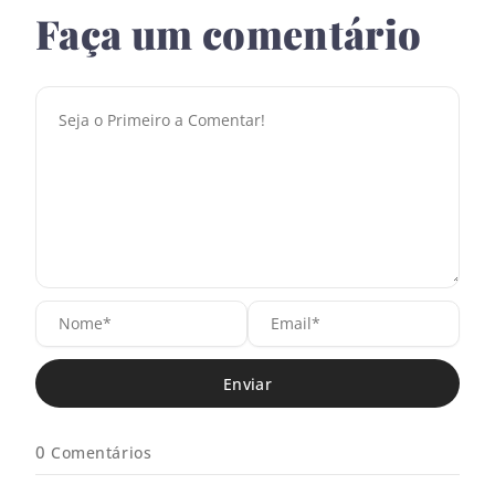
Faça um comentário
N
E
o
m
m
a
e
i
*
l
*
0
Comentários