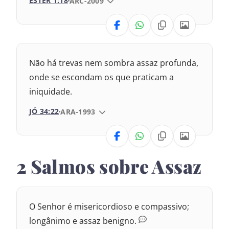
ESTER 1:18
VERSÃO DA BÍBLIA
ARC-2009
1969 – Almeida Revisada e Corrigida
VERSÃO
Nova Versão Transformadora
Não há trevas nem sombra assaz profunda,
Nova Versão Internacional
onde se escondam os que praticam a
iniquidade.
2017 – Nova Almeida Atualizada
JÓ 34:22
VERSÃO DA BÍBLIA
ARA-1993
1969 – Almeida Revisada e Corrigida
VERSÃO
1993 – Almeida Revisada e Atualizada
2 Salmos sobre Assaz
Nova Versão Transformadora
Nova Versão Internacional
O Senhor é misericordioso e compassivo;
2017 – Nova Almeida Atualizada
longânimo e assaz benigno.