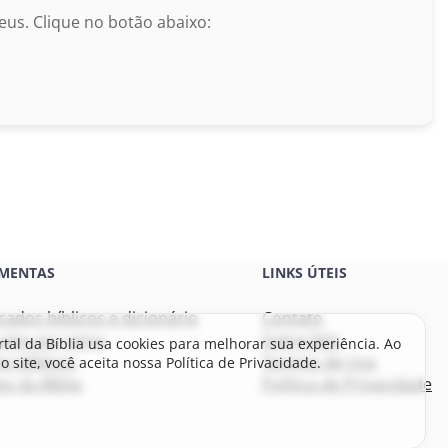
us. Clique no botão abaixo:
MENTAS
LINKS ÚTEIS
icados bíblicos e dicionário
Contato
culos por tema
Sobre Nós
rtal da Bíblia usa cookies para melhorar sua experiência. Ao
s bíblicos
Termos de Uso
o site, você aceita nossa Política de Privacidade.
s da Bíblia
Política de Privacidade