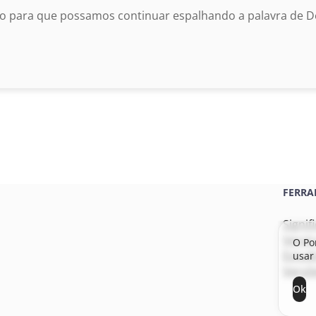
o para que possamos continuar espalhando a palavra de De
FERRA
Signif
Versí
O Po
Estudo
usar 
Versõe
Ok