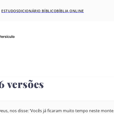
ESTUDOS
DICIONÁRIO BÍBLICO
BÍBLIA ONLINE
ersículo
6 versões
7
3
14
Deus, nos disse: ‘Vocês já ficaram muito tempo neste monte