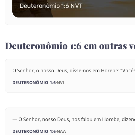
I Reis
II Reis
Deuteronômio 1:6 em outras v
I Crônicas
II Crônicas
O Senhor, o nosso Deus, disse-nos em Horebe: “Você
Esdras
DEUTERONÔMIO 1:6
NVI
Neemias
Ester
Jó
— O Senhor, nosso Deus, nos falou em Horebe, dizend
Salmos
DEUTERONÔMIO 1:6
NAA