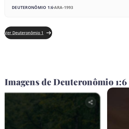
Joel
DEUTERONÔMIO 1:6
ARA-1993
Amós
Obadias
Ver Deuteronômio 1
Jonas
Miquéias
Naum
Imagens de Deuteronômio 1:6
Habacuque
Sofonias
Ageu
Zacarias