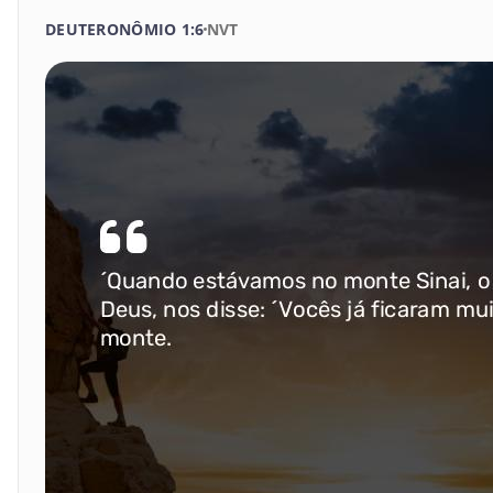
Gênesis
DEUTERONÔMIO 1:6
NVT
15
16
17
18
19
2
Êxodo
22
23
24
25
26
2
Levítico
29
30
31
32
33
3
Números
36
37
38
39
40
4
Deuteronômio
Josué
43
44
45
46
Juízes
BUSCAR
Rute
I Samuel
II Samuel