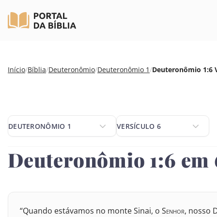
Pular
Início
/
Bíblia
/
Deuteronômio
/
Deuteronômio 1
/
Deuteronômio 1:6 V
para
o
conteúdo
DEUTERONÔMIO 1
VERSÍCULO 6
DEUTERONÔMIO 1
VERSÍCULO 6
Deuteronômio 1:6 em 
SELECIONE UM LIVRO
SELECIONE O VERSÍCULO
1
2
3
4
5
6
8
9
10
11
12
1
VELHO TESTAMENTO
“Quando estávamos no monte Sinai, o S
enhor
, nosso 