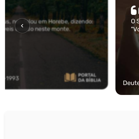
Malaquias
NOVO TESTAMENTO
Mateus
Marcos
Lucas
João
Atos
Romanos
I Coríntios