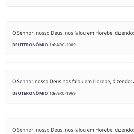
Provérbios
Eclesiastes
O Senhor, nosso Deus, nos falou em Horebe, dizendo
Cânticos
DEUTERONÔMIO 1:6
ARC-2009
Isaías
Jeremias
Lamentações
O Senhor nosso Deus nos falou em Horebe, dizendo: 
DEUTERONÔMIO 1:6
ARC-1969
Ezequiel
Daniel
Oséias
O Senhor, nosso Deus, nos falou em Horebe, dizendo