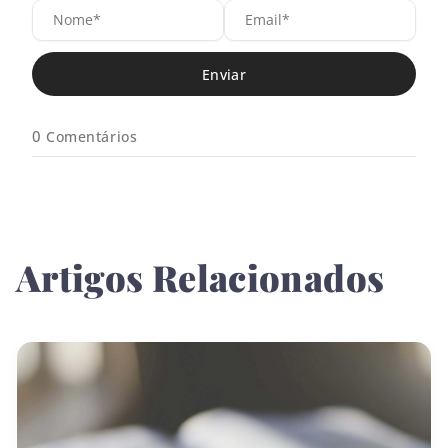
N
E
o
m
m
a
e
i
*
l
*
0
Comentários
Artigos Relacionados