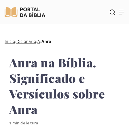
Pular
Início
/
Dicionário
/
A
/
Anra
para
o
Anra na Bíblia.
conteúdo
Significado e
Versículos sobre
Anra
1 min de leitura