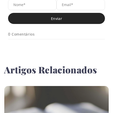
N
E
o
m
m
a
e
i
*
l
*
0
Comentários
Artigos Relacionados