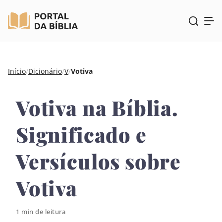
Pular
Início
/
Dicionário
/
V
/
Votiva
para
o
Votiva na Bíblia.
conteúdo
Significado e
Versículos sobre
Votiva
1 min de leitura