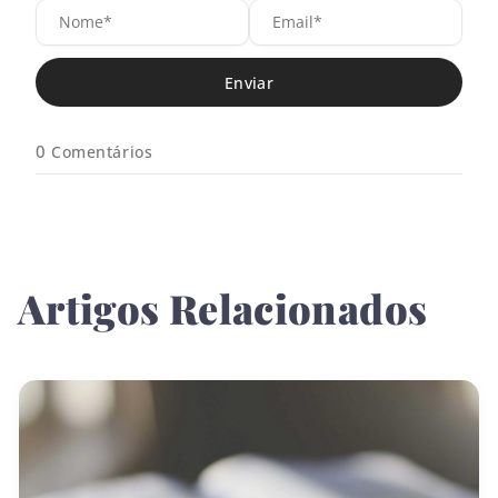
N
E
o
m
m
a
e
i
*
l
*
0
Comentários
Artigos Relacionados