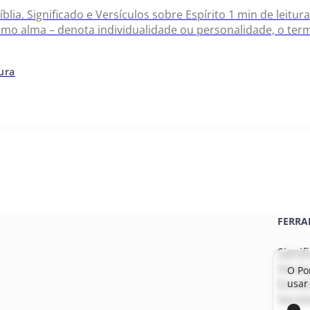
Bíblia. Significado e Versículos sobre Espírito 1 min de lei
omo alma – denota individualidade ou personalidade, o ter
e que aparece traduzido como espírito, refere-se à energiz
de um…
tura
FERRA
Signif
Versí
O Po
Estudo
usar 
Versõe