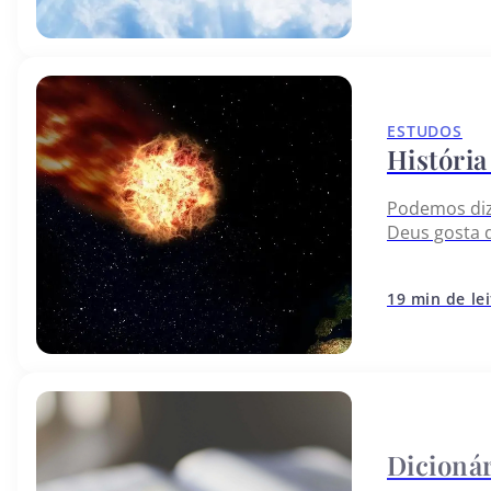
ESTUDOS
História
Podemos diz
Deus gosta 
pecado, Ló s
19 min de le