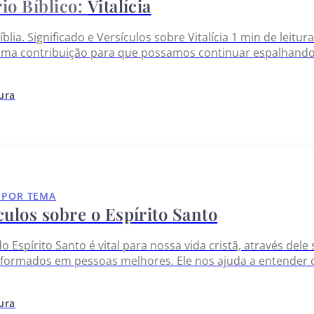
Vitalícia
Bíblia. Significado e Versículos sobre Vitalícia 1 min de leit
uma contribuição para que possamos continuar espalhando a
tura
 POR TEMA
culos sobre o Espírito Santo
o Espírito Santo é vital para nossa vida cristã, através d
ormados em pessoas melhores. Ele nos ajuda a entender o q
 santidade. É como se fosse um amigo invisível que está s
tura