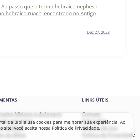
tura Ao passo que o termo hebraico nephesh –
mo hebraico ruach, encontrado no Antigo
ante centelha de vida que é essencial à
Dez 27, 2023
MENTAS
LINKS ÚTEIS
icados bíblicos e dicionário
Contato
culos por tema
Sobre Nós
rtal da Bíblia usa cookies para melhorar sua experiência. Ao
s bíblicos
Termos de Uso
o site, você aceita nossa Política de Privacidade.
s da Bíblia
Política de Privacidade