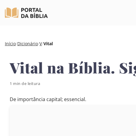
Pular
Início
/
Dicionário
/
V
/
Vital
para
o
Vital na Bíblia. S
conteúdo
1 min de leitura
De importância capital; essencial.