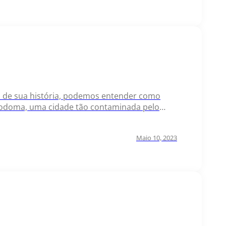
s de sua história, podemos entender como
Sodoma, uma cidade tão contaminada pelo
pado da ira do Senhor ao…
Maio 10, 2023