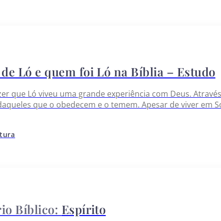
 de Ló e quem foi Ló na Bíblia – Estudo
er que Ló viveu uma grande experiência com Deus. Atravé
daqueles que o obedecem e o temem. Apesar de viver em 
e manteve íntegro e temente a Deus. Com isso, ele foi pou
itura
Espírito