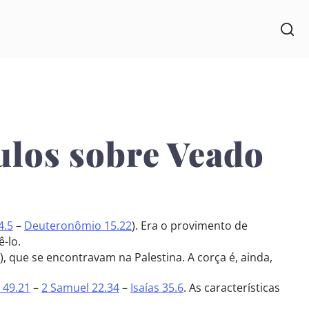
culos sobre Veado
4.5
–
Deuteronômio 15.22
). Era o provimento de
-lo.
 que se encontravam na Palestina. A corça é, ainda,
 49.21
–
2 Samuel 22.34
–
Isaías 35.6
. As características