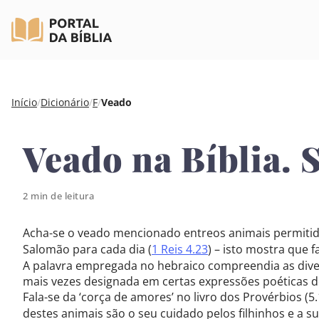
Pular
Início
/
Dicionário
/
F
/
Veado
para
o
Veado na Bíblia. 
conteúdo
2 min de leitura
Acha-se o veado mencionado entreos animais permitid
Salomão para cada dia (
1 Reis 4.23
) – isto mostra que 
A palavra empregada no hebraico compreendia as divers
mais vezes designada em certas expressões poéticas d
Fala-se da ‘corça de amores’ no livro dos Provérbios (5
destes animais são o seu cuidado pelos filhinhos e a s