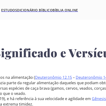
ESTUDOS
DICIONÁRIO BÍBLICO
BÍBLIA ONLINE
Significado e Versí
os na alimentação (
Deuteronômio 12.15
–
Deuteronômio 1
fazia parte da regular alimentação daqueles que podiam obtê
as espécies de caça brava (gamos, cervos, veados, corças),
o que o veado.
.19), e há referência à sua velocidade e agilidade em
Gênesis
ua extrema timidez.