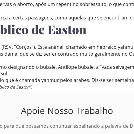
rvas o aborto, após um repentino sobressalto, o que contra
orça a certas passagens, como aquelas que se encontram e
blico de Easton
3
(RSV, “Corços”). Este animal, chamado em hebraico yahmur,
 dama, que se diz ser encontrado muito geralmente no Oes
mo designando o bubale, Antílope bubale, a “vaca selvage
Sul.
o que é chamada yahmur pelos árabes. Diz-se ser semelha
lico de Easton”.
Apoie Nosso Trabalho
o para que possamos continuar espalhando a palavra de De