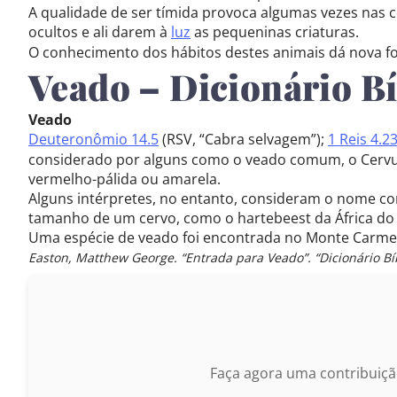
A qualidade de ser tímida provoca algumas vezes nas ce
ocultos e ali darem à
luz
as pequeninas criaturas.
O conhecimento dos hábitos destes animais dá nova f
Veado – Dicionário Bí
Veado
Deuteronômio 14.5
(RSV, “Cabra selvagem”);
1 Reis 4.2
considerado por alguns como o veado comum, o Cervus
vermelho-pálida ou amarela.
Alguns intérpretes, no entanto, consideram o nome co
tamanho de um cervo, como o hartebeest da África do 
Uma espécie de veado foi encontrada no Monte Carmel
Easton, Matthew George. “Entrada para Veado”. “Dicionário Bíb
Faça agora uma contribuiçã