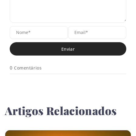
N
E
o
m
m
a
e
i
*
l
*
0
Comentários
Artigos Relacionados