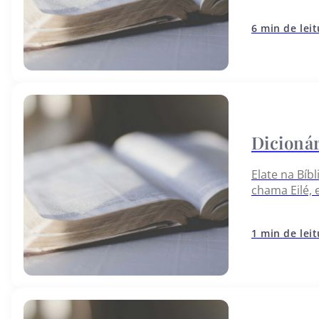
vamos encon
6 min de lei
Elate na Bíb
chama Eilé, 
estando no 
1 min de lei