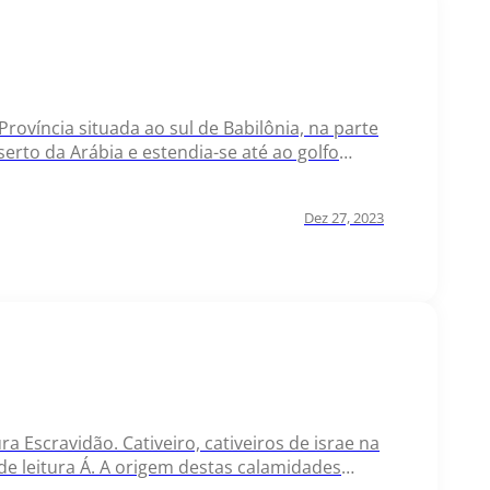
 Província situada ao sul de Babilônia, na parte
eserto da Arábia e estendia-se até ao golfo
 canais,…
Dez 27, 2023
ura Escravidão. Cativeiro, cativeiros de israe na
n de leitura Á. A origem destas calamidades