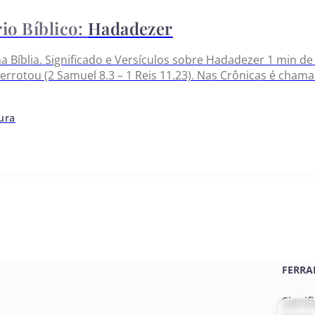
Hadadezer
 Bíblia. Significado e Versículos sobre Hadadezer 1 min de 
rrotou (2 Samuel 8.3 – 1 Reis 11.23). Nas Crônicas é chamad
 consagrado ao serviço de Deus (1 Crônicas 18.3,4,7). Mais
tura
FERRA
Signif