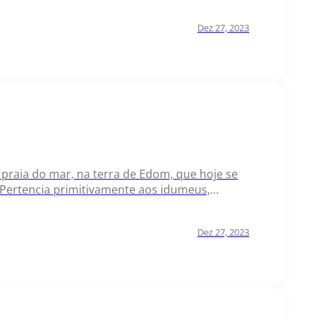
 alianças com os poderes pagãos. Peca, rei…
Dez 27, 2023
ma praia do mar, na terra de Edom, que hoje se
. Pertencia primitivamente aos idumeus,
o o Edom pôs…
Dez 27, 2023