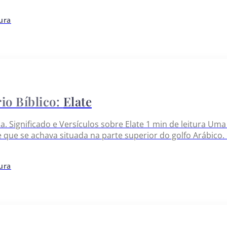
trá-la nos pecados dos governantes e do povo, e ainda nas
tura
Elate
lia. Significado e Versículos sobre Elate 1 min de leitura U
e que se achava situada na parte superior do golfo Arábico
país da iduméia. Quando Davi conquistou Edom, e ‘em tod
tura