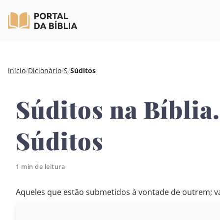
Pular
Início
/
Dicionário
/
S
/
Súditos
para
o
Súditos na Bíblia
conteúdo
Súditos
1 min de leitura
Aqueles que estão submetidos à vontade de outrem; va