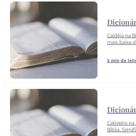
Caldéia na Bí
mais baixa d
Pérsico. No
5 min de lei
Cativeiro na 
Bíblia. Signi