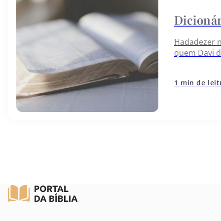
Hadadezer na
quem Davi de
Jerusalém, e
1 min de lei