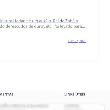
leitura Hadade é um auxílio. Rei de Zobá a
o de ‘escudos de ouro’, etc., foi levado para
 tarde em…
Dez 27, 2023
MENTAS
LINKS ÚTEIS
icados bíblicos e dicionário
Contato