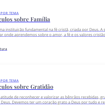
 POR TEMA
culos sobre Família
uma instituição fundamental na fé cristã, criada por Deus. A 
ar onde aprendemos sobre o amor, a fé e os valores cristã
 apoio e cuidado, zelando pela vida de cada membro. Ao fo
itura
 POR TEMA
culos sobre Gratidão
a atitude de reconhecer e valorizar as bênçãos recebidas,
 Deus. Devemos ter um coração grato a Deus por tudo e r