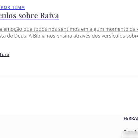
 POR TEMA
culos sobre Raiva
ma emoção que todos nós sentimos em algum momento da v
sta de Deus. A Bíblia nos ensina através dos versículos sobr
 expressamos pode levar a comportamentos prejudiciais. 
itura
FERRA
Signif