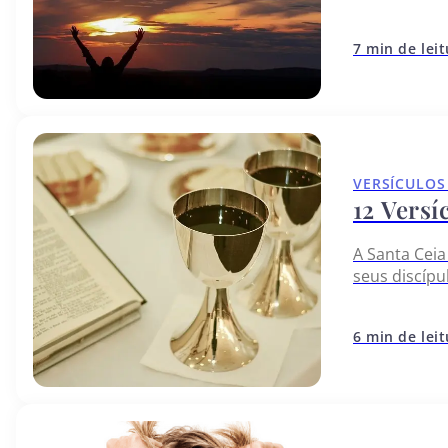
temos e som
7 min de lei
VERSÍCULOS
12 Versí
A Santa Ceia
seus discípu
a comerem o
6 min de lei