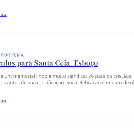
os devemos a ele. Quando cultivamos gratidão em nossos
tura
 POR TEMA
culos para Santa Ceia. Esboço
 é um memorial lindo e muito significativo para os cristãos.
los antes de sua crucificação. Sua celebração é um ato de o
 pão e beberem do vinho em sua memória. A Bíblia oferece
tura