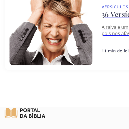
VERSÍCULOS
36 Versí
A raiva é u
pois nos afa
modo como a
11 min de le