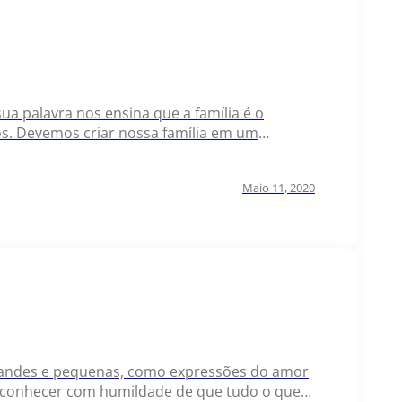
sua palavra nos ensina que a família é o
os. Devemos criar nossa família em um
rtalecer nossos…
Maio 11, 2020
 grandes e pequenas, como expressões do amor
econhecer com humildade de que tudo o que