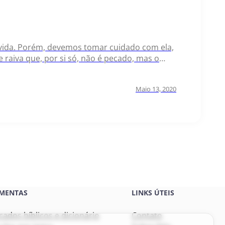
ida. Porém, devemos tomar cuidado com ela,
e raiva que, por si só, não é pecado, mas o
Por isso, esse…
Maio 13, 2020
MENTAS
LINKS ÚTEIS
icados bíblicos e dicionário
Contato