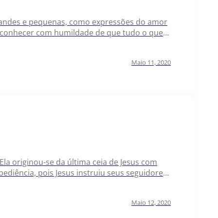
 grandes e pequenas, como expressões do amor
econhecer com humildade de que tudo o que
 corações, encontramos alegria mesmo em…
Maio 11, 2020
 Ela originou-se da última ceia de Jesus com
bediência, pois Jesus instruiu seus seguidores
 diversos versículos…
Maio 12, 2020