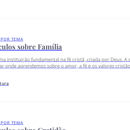
 POR TEMA
culos sobre Família
uma instituição fundamental na fé cristã, criada por Deus. A 
ar onde aprendemos sobre o amor, a fé e os valores cristã
 apoio e cuidado, zelando pela vida de cada membro. Ao fo
itura
 POR TEMA