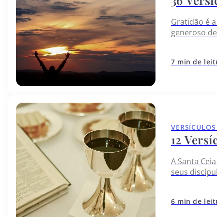
36 Versí
Gratidão é 
generoso de
temos e som
7 min de lei
VERSÍCULOS
12 Versí
A Santa Ceia
seus discípu
a comerem o
6 min de lei