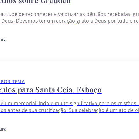
culos sobre Gratidão
a atitude de reconhecer e valorizar as bênçãos recebidas,
 Deus. Devemos ter um coração grato a Deus por tudo e r
os devemos a ele. Quando cultivamos gratidão em nossos
tura
 POR TEMA
culos para Santa Ceia. Esboço
 é um memorial lindo e muito significativo para os cristãos.
los antes de sua crucificação. Sua celebração é um ato de o
 pão e beberem do vinho em sua memória. A Bíblia oferece
tura