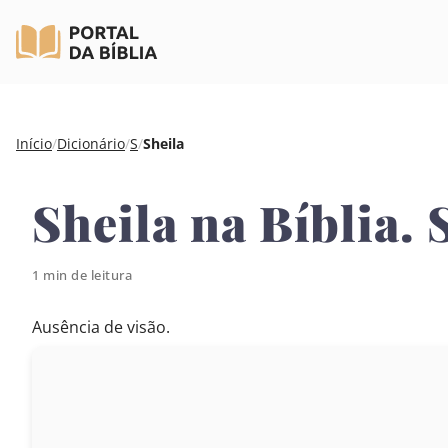
Pular
Início
/
Dicionário
/
S
/
Sheila
para
o
Sheila na Bíblia. 
conteúdo
1 min de leitura
Ausência de visão.