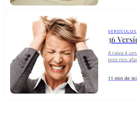
VERSÍCULOS
36 Versí
A raiva é u
pois nos afa
modo como a
11 min de le