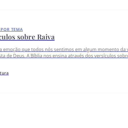
 POR TEMA
culos sobre Raiva
ma emoção que todos nós sentimos em algum momento da v
sta de Deus. A Bíblia nos ensina através dos versículos sobr
 expressamos pode levar a comportamentos prejudiciais. 
itura