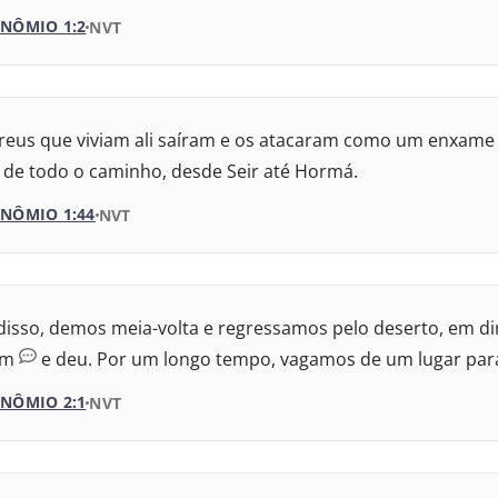
ida Revisada e Atualizada
va Almeida Atualizada
NÔMIO 1:2
VERSÃO DA BÍBLIA
NVT
meida Revisada e Corrigida
VERSÃO
meida Revisada e Corrigida
eus que viviam ali saíram e os atacaram como um enxame 
Versão Internacional
meida Revisada e Atualizada
 de todo o caminho, desde Seir até Hormá.
– Nova Almeida Atualizada
NÔMIO 1:44
VERSÃO DA BÍBLIA
NVT
 Almeida Revisada e Corrigida
VERSÃO
 Almeida Revisada e Corrigida
disso, demos meia-volta e regressamos pelo deserto, em d
 Versão Internacional
 Almeida Revisada e Atualizada
m
e deu. Por um longo tempo, vagamos de um lugar para
 – Nova Almeida Atualizada
NÔMIO 2:1
VERSÃO DA BÍBLIA
NVT
– Almeida Revisada e Corrigida
VERSÃO
– Almeida Revisada e Corrigida