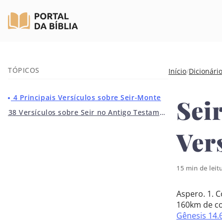
Pular
TÓPICOS
Início
/
Dicionári
para
o
4 Principais Versículos sobre Seir-Monte
Seir
conteúdo
38 Versículos sobre Seir no Antigo Testamento
Ver
15 min de leit
Aspero. 1. 
160km de co
Gênesis 14.