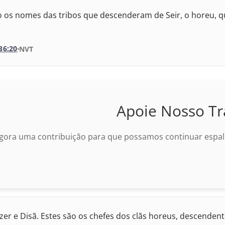
ida Revisada e Corrigida
o os nomes das tribos que descenderam de Seir, o horeu, q
Internacional
ida Revisada e Atualizada
Almeida Atualizada
36:20
VERSÃO DA BÍBLIA
NVT
da Revisada e Corrigida
VERSÃO
da Revisada e Corrigida
 Internacional
Apoie Nosso Tr
da Revisada e Atualizada
 Almeida Atualizada
gora uma contribuição para que possamos continuar espalh
ida Revisada e Corrigida
ida Revisada e Corrigida
ida Revisada e Atualizada
zer e Disã. Estes são os chefes dos clãs horeus, descenden