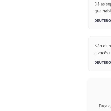
Dê as se
Nova 
1993
que habi
2017 
DEUTERO
2009 –
1969 –
Não os p
Nova 
1993 –
a vocês 
2017 
DEUTERO
2009 –
1969 –
Nova 
1993 –
2017 
Faça a
2009 –