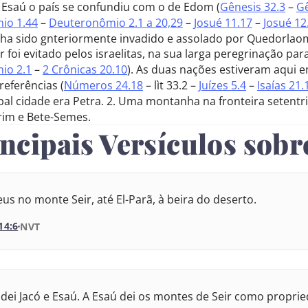
 Esaú o país se confundiu com o de Edom (
Gênesis 32.3
–
Gê
io 1.44
–
Deuteronômio 2.1 a 20,29
–
Josué 11.17
–
Josué 12
nha sido gnteriormente invadido e assolado por Quedorlaome
 foi evitado pelos israelitas, na sua larga peregrinação par
io 2.1
–
2 Crônicas 20.10
). As duas nações estiveram aqui em
referências (
Números 24.18
– lìt 33.2 –
Juízes 5.4
–
Isaías 21.
pal cidade era Petra. 2. Uma montanha na fronteira setentri
arim e Bete-Semes.
incipais Versículos sob
eus no monte Seir, até El-Parã, à beira do deserto.
14:6
VERSÃO DA BÍBLIA
NVT
VERSÃO
 dei Jacó e Esaú. A Esaú dei os montes de Seir como proprie
Internacional