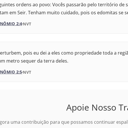
guintes ordens ao povo: Vocês passarão pelo território de
Versão Internacional
 – Almeida Revisada e Atualizada
tam em Seir. Tenham muito cuidado, pois os edomitas se 
– Nova Almeida Atualizada
NÔMIO 2:4
VERSÃO DA BÍBLIA
NVT
 Almeida Revisada e Corrigida
VERSÃO
 Almeida Revisada e Corrigida
erturbem, pois eu dei a eles como propriedade toda a regi
Versão Internacional
 Almeida Revisada e Atualizada
um metro sequer da terra deles.
– Nova Almeida Atualizada
NÔMIO 2:5
VERSÃO DA BÍBLIA
NVT
 Almeida Revisada e Corrigida
VERSÃO
 Almeida Revisada e Corrigida
Versão Internacional
Apoie Nosso Tr
 Almeida Revisada e Atualizada
– Nova Almeida Atualizada
gora uma contribuição para que possamos continuar espalh
 Almeida Revisada e Corrigida