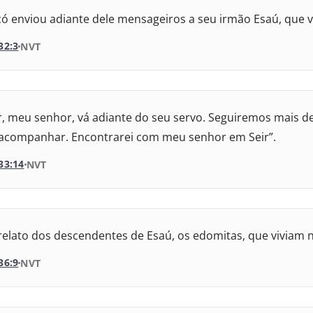
ida Revisada e Atualizada
Almeida Atualizada
có enviou adiante dele mensageiros a seu irmão Esaú, que vi
da Revisada e Corrigida
32:3
VERSÃO DA BÍBLIA
NVT
da Revisada e Corrigida
VERSÃO
da Revisada e Atualizada
r, meu senhor, vá adiante do seu servo. Seguiremos mais d
Internacional
acompanhar. Encontrarei com meu senhor em Seir”.
Almeida Atualizada
33:14
VERSÃO DA BÍBLIA
NVT
da Revisada e Corrigida
VERSÃO
da Revisada e Corrigida
 relato dos descendentes de Esaú, os edomitas, que viviam 
 Internacional
da Revisada e Atualizada
36:9
VERSÃO DA BÍBLIA
NVT
 Almeida Atualizada
VERSÃO
ida Revisada e Corrigida