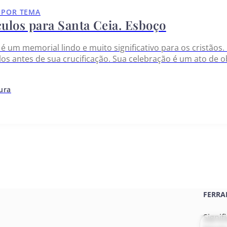
 POR TEMA
culos para Santa Ceia. Esboço
 é um memorial lindo e muito significativo para os cristãos.
los antes de sua crucificação. Sua celebração é um ato de o
 pão e beberem do vinho em sua memória. A Bíblia oferece
tura
FERRA
Signif