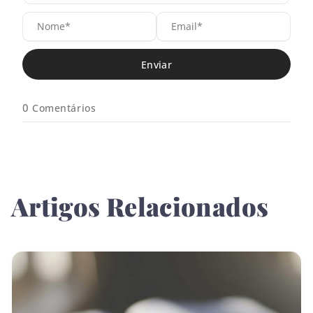
N
E
o
m
m
a
e
i
*
l
*
0
Comentários
Artigos Relacionados