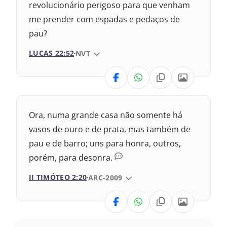
revolucionário perigoso para que venham
1969 – Almeida Revisada e Corrigida
me prender com espadas e pedaços de
1993 – Almeida Revisada e Atualizada
pau?
LUCAS 22:52
VERSÃO DA BÍBLIA
NVT
VERSÃO
Nova Versão Internacional
Ora, numa grande casa não somente há
2017 – Nova Almeida Atualizada
vasos de ouro e de prata, mas também de
pau e de barro; uns para honra, outros,
2009 – Almeida Revisada e Corrigida
porém, para desonra.
1969 – Almeida Revisada e Corrigida
II TIMÓTEO 2:20
VERSÃO DA BÍBLIA
ARC-2009
1993 – Almeida Revisada e Atualizada
VERSÃO