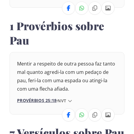
VERSÃO
1 Provérbios sobre
Nova Versão Transformadora
Pau
Nova Versão Internacional
2017 – Nova Almeida Atualizada
Mentir a respeito de outra pessoa faz tanto
1969 – Almeida Revisada e Corrigida
mal quanto agredi-la com um pedaço de
1993 – Almeida Revisada e Atualizada
pau, feri-la com uma espada ou atingi-la
com uma flecha afiada.
PROVÉRBIOS 25:18
VERSÃO DA BÍBLIA
NVT
VERSÃO
7 Versículos sobre Pau
Nova Versão Internacional