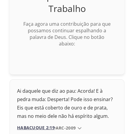
Trabalho
2009 – Almeida Revisada e Corrigida
Faça agora uma contribuição para que
1969 – Almeida Revisada e Corrigida
possamos continuar espalhando a
palavra de Deus. Clique no botão
1993 – Almeida Revisada e Atualizada
abaixo:
Ai daquele que diz ao pau: Acorda! E à
pedra muda: Desperta! Pode isso ensinar?
Eis que está coberto de ouro e de prata,
mas no meio dele não há espírito algum.
HABACUQUE 2:19
VERSÃO DA BÍBLIA
ARC-2009