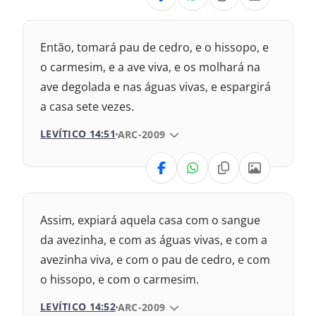
1993 – Almeida Revisada e Atualizada
Nova Versão Transformadora
Então, tomará pau de cedro, e o hissopo, e
Nova Versão Internacional
o carmesim, e a ave viva, e os molhará na
ave degolada e nas águas vivas, e espargirá
2017 – Nova Almeida Atualizada
a casa sete vezes.
1969 – Almeida Revisada e Corrigida
LEVÍTICO 14:51
VERSÃO DA BÍBLIA
ARC-2009
1993 – Almeida Revisada e Atualizada
VERSÃO
Nova Versão Transformadora
Assim, expiará aquela casa com o sangue
Nova Versão Internacional
da avezinha, e com as águas vivas, e com a
avezinha viva, e com o pau de cedro, e com
2017 – Nova Almeida Atualizada
o hissopo, e com o carmesim.
1969 – Almeida Revisada e Corrigida
LEVÍTICO 14:52
VERSÃO DA BÍBLIA
ARC-2009