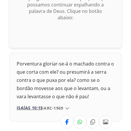
possamos continuar espalhando a
palavra de Deus. Clique no botão
993 – Almeida Revisada e Atualizada
abaixo:
Porventura gloriar-se-á o machado contra o
que corta com ele? ou presumirá a serra
contra o que puxa por ela? como se o
bordão movesse aos que o levantam, ou a
vara levantasse o que não é pau!
ISAÍAS 10:15
VERSÃO DA BÍBLIA
ARC-1969
VERSÃO