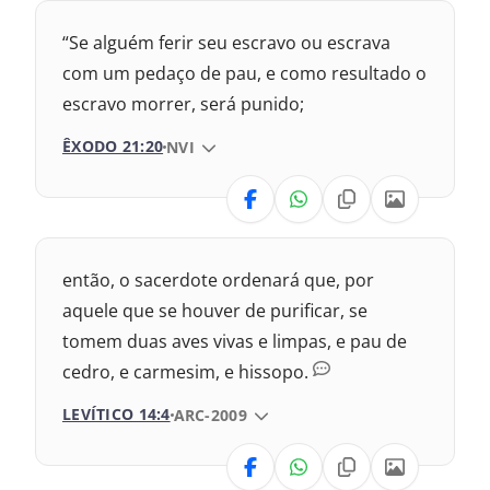
Nova Versão Transformadora
“Se alguém ferir seu escravo ou escrava
Nova Versão Internacional
com um pedaço de pau, e como resultado o
escravo morrer, será punido;
2017 – Nova Almeida Atualizada
ÊXODO 21:20
VERSÃO DA BÍBLIA
NVI
2009 – Almeida Revisada e Corrigida
VERSÃO
1993 – Almeida Revisada e Atualizada
Nova Versão Transformadora
então, o sacerdote ordenará que, por
2017 – Nova Almeida Atualizada
aquele que se houver de purificar, se
tomem duas aves vivas e limpas, e pau de
2009 – Almeida Revisada e Corrigida
cedro, e carmesim, e hissopo.
1969 – Almeida Revisada e Corrigida
LEVÍTICO 14:4
VERSÃO DA BÍBLIA
ARC-2009
1993 – Almeida Revisada e Atualizada
VERSÃO