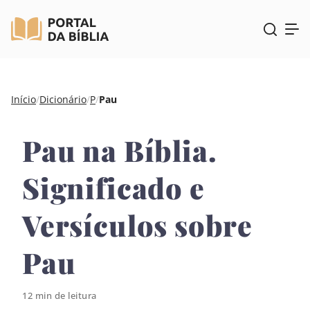
Pular
Início
/
Dicionário
/
P
/
Pau
para
o
Pau na Bíblia.
conteúdo
Significado e
Versículos sobre
Pau
12 min de leitura