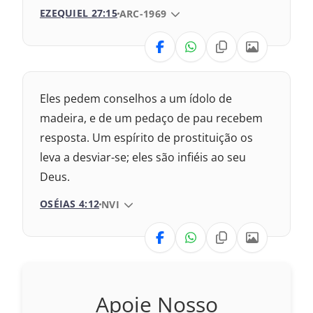
2009 – Almeida Revisada e Corrigida
EZEQUIEL 27:15
VERSÃO DA BÍBLIA
ARC-1969
1993 – Almeida Revisada e Atualizada
VERSÃO
Nova Versão Transformadora
Eles pedem conselhos a um ídolo de
Nova Versão Internacional
madeira, e de um pedaço de pau recebem
resposta. Um espírito de prostituição os
2017 – Nova Almeida Atualizada
leva a desviar-se; eles são infiéis ao seu
Deus.
2009 – Almeida Revisada e Corrigida
OSÉIAS 4:12
VERSÃO DA BÍBLIA
NVI
1993 – Almeida Revisada e Atualizada
VERSÃO
Nova Versão Transformadora
Apoie Nosso
2017 – Nova Almeida Atualizada