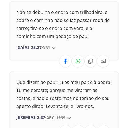
Nova Versão Transformadora
Não se debulha o endro com trilhadeira, e
Nova Versão Internacional
sobre o cominho não se faz passar roda de
carro; tira-se o endro com vara, e o
2017 – Nova Almeida Atualizada
cominho com um pedaço de pau.
2009 – Almeida Revisada e Corrigida
ISAÍAS 28:27
VERSÃO DA BÍBLIA
NVI
1993 – Almeida Revisada e Atualizada
VERSÃO
Nova Versão Transformadora
Que dizem ao pau: Tu és meu pai; e à pedra:
2017 – Nova Almeida Atualizada
Tu me geraste; porque me viraram as
costas, e não o rosto mas no tempo do seu
2009 – Almeida Revisada e Corrigida
aperto dirão: Levanta-te, e livra-nos.
1969 – Almeida Revisada e Corrigida
JEREMIAS 2:27
VERSÃO DA BÍBLIA
ARC-1969