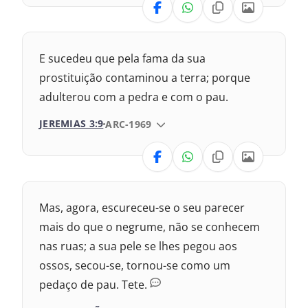
1993 – Almeida Revisada e Atualizada
VERSÃO
Nova Versão Transformadora
E sucedeu que pela fama da sua
Nova Versão Internacional
prostituição contaminou a terra; porque
adulterou com a pedra e com o pau.
2017 – Nova Almeida Atualizada
JEREMIAS 3:9
VERSÃO DA BÍBLIA
ARC-1969
2009 – Almeida Revisada e Corrigida
VERSÃO
1993 – Almeida Revisada e Atualizada
Nova Versão Transformadora
Mas, agora, escureceu-se o seu parecer
Nova Versão Internacional
mais do que o negrume, não se conhecem
nas ruas; a sua pele se lhes pegou aos
2017 – Nova Almeida Atualizada
ossos, secou-se, tornou-se como um
pedaço de pau. Tete.
2009 – Almeida Revisada e Corrigida