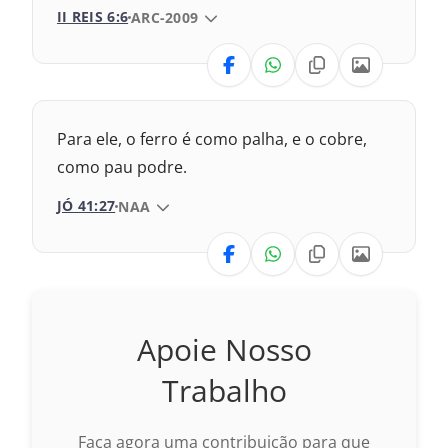
II REIS 6:6
VERSÃO DA BÍBLIA
ARC-2009
2009 – Almeida Revisada e Corrigida
VERSÃO
1993 – Almeida Revisada e Atualizada
Nova Versão Transformadora
Para ele, o ferro é como palha, e o cobre,
Nova Versão Internacional
como pau podre.
JÓ 41:27
VERSÃO DA BÍBLIA
NAA
2017 – Nova Almeida Atualizada
VERSÃO
1969 – Almeida Revisada e Corrigida
1993 – Almeida Revisada e Atualizada
Nova Versão Transformadora
Apoie Nosso
Nova Versão Internacional
Trabalho
009 – Almeida Revisada e Corrigida
Faça agora uma contribuição para que
969 – Almeida Revisada e Corrigida