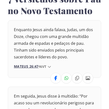
no Novo Testamento
2017 – Nova Almeida Atualizada
2009 – Almeida Revisada e Corrigida
Enquanto Jesus ainda falava, Judas, um dos
1969 – Almeida Revisada e Corrigida
Doze, chegou com uma grande multidão
1993 – Almeida Revisada e Atualizada
armada de espadas e pedaços de pau.
Tinham sido enviados pelos principais
sacerdotes e líderes do povo.
MATEUS 26:47
VERSÃO DA BÍBLIA
NVT
VERSÃO
Nova Versão Internacional
Em seguida, Jesus disse à multidão: “Por
2017 – Nova Almeida Atualizada
acaso sou um revolucionário perigoso para