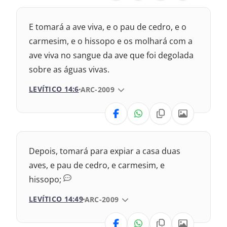
Nova Versão Transformadora
E tomará a ave viva, e o pau de cedro, e o
Nova Versão Internacional
carmesim, e o hissopo e os molhará com a
ave viva no sangue da ave que foi degolada
2017 – Nova Almeida Atualizada
sobre as águas vivas.
1969 – Almeida Revisada e Corrigida
LEVÍTICO 14:6
VERSÃO DA BÍBLIA
ARC-2009
1993 – Almeida Revisada e Atualizada
VERSÃO
Nova Versão Transformadora
Depois, tomará para expiar a casa duas
Nova Versão Internacional
aves, e pau de cedro, e carmesim, e
hissopo;
2017 – Nova Almeida Atualizada
LEVÍTICO 14:49
VERSÃO DA BÍBLIA
ARC-2009
1969 – Almeida Revisada e Corrigida
VERSÃO