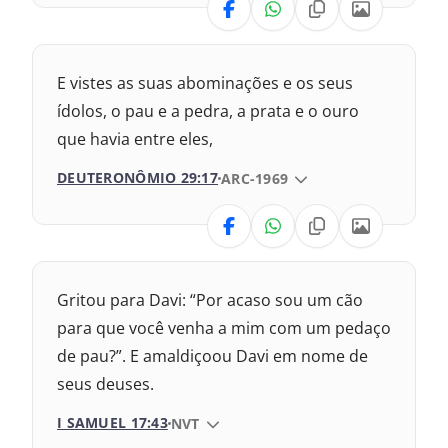
VERSÃO
Nova Versão Transformadora
E vistes as suas abominações e os seus
Nova Versão Internacional
ídolos, o pau e a pedra, a prata e o ouro
que havia entre eles,
2017 – Nova Almeida Atualizada
DEUTERONÔMIO 29:17
VERSÃO DA BÍBLIA
ARC-1969
2009 – Almeida Revisada e Corrigida
VERSÃO
1993 – Almeida Revisada e Atualizada
Nova Versão Transformadora
Gritou para Davi: “Por acaso sou um cão
Nova Versão Internacional
para que você venha a mim com um pedaço
de pau?”. E amaldiçoou Davi em nome de
2017 – Nova Almeida Atualizada
seus deuses.
2009 – Almeida Revisada e Corrigida
I SAMUEL 17:43
VERSÃO DA BÍBLIA
NVT