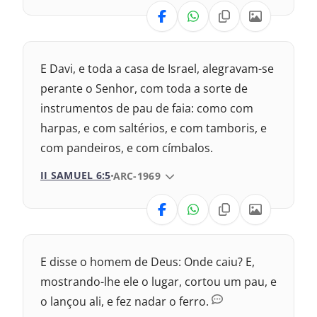
1993 – Almeida Revisada e Atualizada
VERSÃO
Nova Versão Internacional
E Davi, e toda a casa de Israel, alegravam-se
2017 – Nova Almeida Atualizada
perante o Senhor, com toda a sorte de
instrumentos de pau de faia: como com
2009 – Almeida Revisada e Corrigida
harpas, e com saltérios, e com tamboris, e
com pandeiros, e com címbalos.
1969 – Almeida Revisada e Corrigida
II SAMUEL 6:5
VERSÃO DA BÍBLIA
ARC-1969
1993 – Almeida Revisada e Atualizada
VERSÃO
Nova Versão Transformadora
E disse o homem de Deus: Onde caiu? E,
Nova Versão Internacional
mostrando-lhe ele o lugar, cortou um pau, e
o lançou ali, e fez nadar o ferro.
2017 – Nova Almeida Atualizada