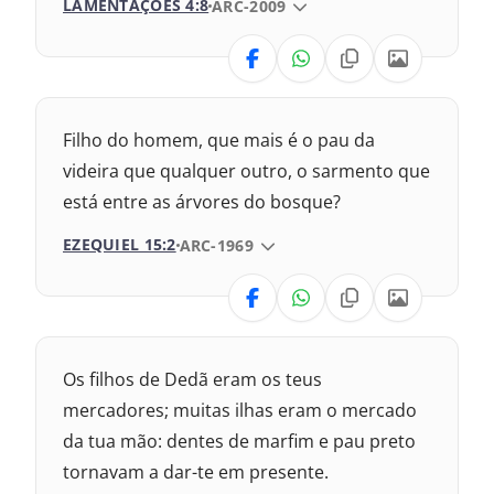
LAMENTAÇÕES 4:8
VERSÃO DA BÍBLIA
ARC-2009
1993 – Almeida Revisada e Atualizada
VERSÃO
Nova Versão Transformadora
Filho do homem, que mais é o pau da
Nova Versão Internacional
videira que qualquer outro, o sarmento que
está entre as árvores do bosque?
2017 – Nova Almeida Atualizada
EZEQUIEL 15:2
VERSÃO DA BÍBLIA
ARC-1969
1969 – Almeida Revisada e Corrigida
VERSÃO
1993 – Almeida Revisada e Atualizada
Nova Versão Transformadora
Os filhos de Dedã eram os teus
Nova Versão Internacional
mercadores; muitas ilhas eram o mercado
da tua mão: dentes de marfim e pau preto
2017 – Nova Almeida Atualizada
tornavam a dar-te em presente.