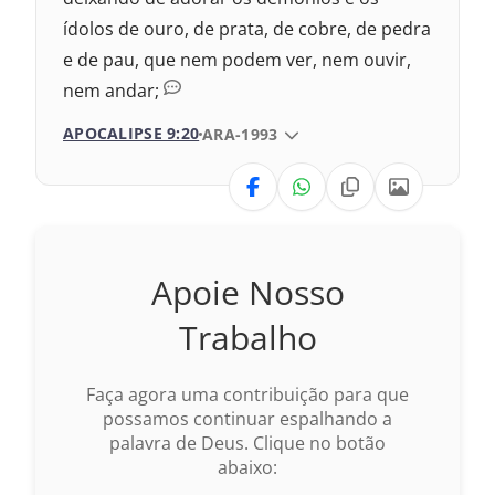
ídolos de ouro, de prata, de cobre, de pedra
e de pau, que nem podem ver, nem ouvir,
nem andar;
APOCALIPSE 9:20
VERSÃO DA BÍBLIA
ARA-1993
VERSÃO
Nova Versão Transformadora
Apoie Nosso
Nova Versão Internacional
Trabalho
2017 – Nova Almeida Atualizada
Faça agora uma contribuição para que
2009 – Almeida Revisada e Corrigida
possamos continuar espalhando a
palavra de Deus. Clique no botão
1969 – Almeida Revisada e Corrigida
abaixo: