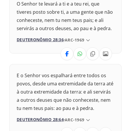
O Senhor te levará a ti e a teu rei, que
Nova Versão Internacional
tiveres posto sobre ti, a uma gente que não
conheceste, nem tu nem teus pais; e ali
2009 – Almeida Revisada e Corrigida
servirás a outros deuses, ao pau e à pedra.
1969 – Almeida Revisada e Corrigida
DEUTERONÔMIO 28:36
VERSÃO DA BÍBLIA
ARC-1969
1993 – Almeida Revisada e Atualizada
VERSÃO
Nova Versão Transformadora
E o Senhor vos espalhará entre todos os
Nova Versão Internacional
povos, desde uma extremidade da terra até
à outra extremidade da terra: e ali servirás
2017 – Nova Almeida Atualizada
a outros deuses que não conheceste, nem
tu nem teus pais: ao pau e à pedra.
2009 – Almeida Revisada e Corrigida
DEUTERONÔMIO 28:64
VERSÃO DA BÍBLIA
ARC-1969
1993 – Almeida Revisada e Atualizada