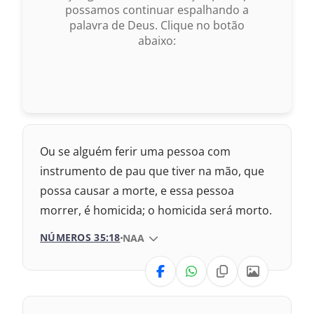
possamos continuar espalhando a
palavra de Deus. Clique no botão
1993 – Almeida Revisada e Atualizada
abaixo:
Ou se alguém ferir uma pessoa com
instrumento de pau que tiver na mão, que
possa causar a morte, e essa pessoa
morrer, é homicida; o homicida será morto.
NÚMEROS 35:18
VERSÃO DA BÍBLIA
NAA
VERSÃO
Nova Versão Transformadora