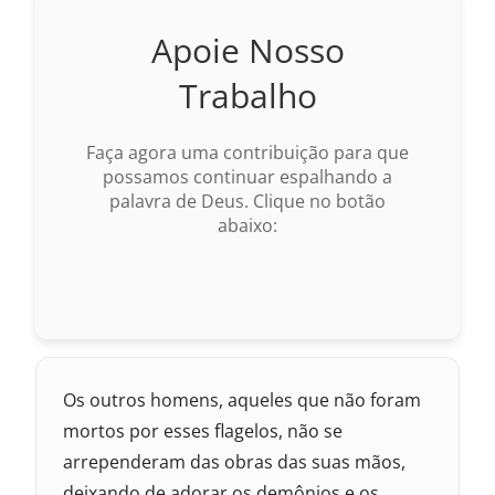
Nova Versão Transformadora
Apoie Nosso
Nova Versão Internacional
Trabalho
2017 – Nova Almeida Atualizada
Faça agora uma contribuição para que
1969 – Almeida Revisada e Corrigida
possamos continuar espalhando a
palavra de Deus. Clique no botão
1993 – Almeida Revisada e Atualizada
abaixo:
Os outros homens, aqueles que não foram
mortos por esses flagelos, não se
arrependeram das obras das suas mãos,
deixando de adorar os demônios e os