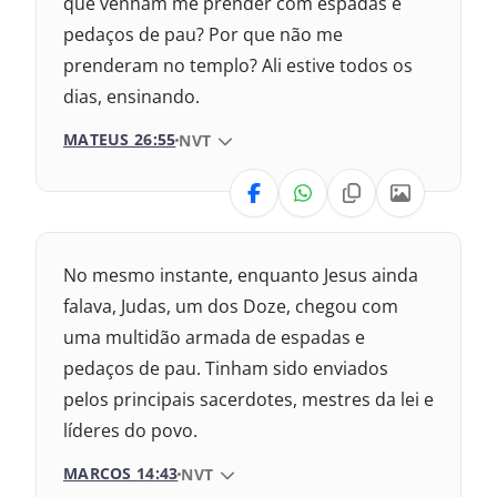
que venham me prender com espadas e
2009 – Almeida Revisada e Corrigida
pedaços de pau? Por que não me
prenderam no templo? Ali estive todos os
1969 – Almeida Revisada e Corrigida
dias, ensinando.
1993 – Almeida Revisada e Atualizada
MATEUS 26:55
VERSÃO DA BÍBLIA
NVT
VERSÃO
Nova Versão Internacional
No mesmo instante, enquanto Jesus ainda
2017 – Nova Almeida Atualizada
falava, Judas, um dos Doze, chegou com
uma multidão armada de espadas e
2009 – Almeida Revisada e Corrigida
pedaços de pau. Tinham sido enviados
pelos principais sacerdotes, mestres da lei e
1969 – Almeida Revisada e Corrigida
líderes do povo.
1993 – Almeida Revisada e Atualizada
MARCOS 14:43
VERSÃO DA BÍBLIA
NVT