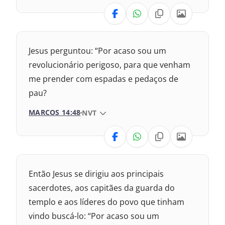
VERSÃO
Nova Versão Internacional
Jesus perguntou: “Por acaso sou um
2017 – Nova Almeida Atualizada
revolucionário perigoso, para que venham
me prender com espadas e pedaços de
2009 – Almeida Revisada e Corrigida
pau?
1969 – Almeida Revisada e Corrigida
MARCOS 14:48
VERSÃO DA BÍBLIA
NVT
1993 – Almeida Revisada e Atualizada
VERSÃO
Nova Versão Internacional
Então Jesus se dirigiu aos principais
2017 – Nova Almeida Atualizada
sacerdotes, aos capitães da guarda do
templo e aos líderes do povo que tinham
2009 – Almeida Revisada e Corrigida
vindo buscá-lo: “Por acaso sou um