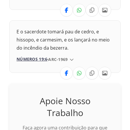
1993 – Almeida Revisada e Atualizada
VERSÃO
Nova Versão Transformadora
E o sacerdote tomará pau de cedro, e
Nova Versão Internacional
hissopo, e carmesim, e os lançará no meio
do incêndio da bezerra.
2017 – Nova Almeida Atualizada
NÚMEROS 19:6
VERSÃO DA BÍBLIA
ARC-1969
1969 – Almeida Revisada e Corrigida
VERSÃO
1993 – Almeida Revisada e Atualizada
Nova Versão Transformadora
Apoie Nosso
Nova Versão Internacional
Trabalho
2017 – Nova Almeida Atualizada
Faça agora uma contribuição para que
2009 – Almeida Revisada e Corrigida