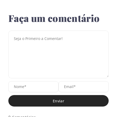
Faça um comentário
N
E
o
m
m
a
e
i
*
l
*