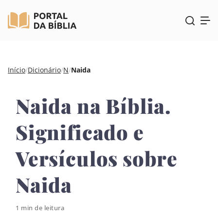
Pular
Início
/
Dicionário
/
N
/
Naida
para
o
Naida na Bíblia.
conteúdo
Significado e
Versículos sobre
Naida
1 min de leitura