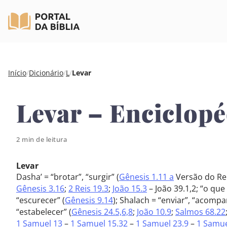
Pular
Início
/
Dicionário
/
L
/
Levar
para
o
Levar – Enciclopé
conteúdo
2 min de leitura
Levar
Dasha’ = “brotar”, “surgir” (
Gênesis 1.11 a
Versão do Rei 
Gênesis 3.16
;
2 Reis 19.3
;
João 15.3
– João 39.1,2; “o qu
“escurecer” (
Gênesis 9.14
); Shalach = “enviar”, “acompa
“estabelecer” (
Gênesis 24.5,6,8
;
João 10.9
;
Salmos 68.22
1 Samuel 13
–
1 Samuel 15.32
–
1 Samuel 23.9
–
1 Samue