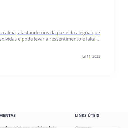
 alma, afastando-nos da paz e da alegria que
lvidas e pode levar a ressentimento e falta
uscar reconciliação através do amor…
Jul 11, 2022
MENTAS
LINKS ÚTEIS