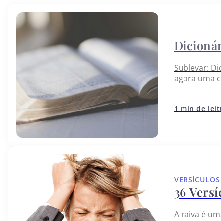
Sublevar: Di
agora uma c
1 min de lei
VERSÍCULOS
36 Versí
A raiva é u