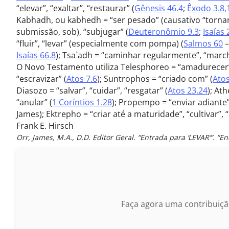
“elevar”, “exaltar”, “restaurar” (
Gênesis 46.4
;
Êxodo 3.8,
Kabhadh, ou kabhedh = “ser pesado” (causativo “tornar 
submissão, sob), “subjugar” (
Deuteronômio 9.3
;
Isaías 
“fluir”, “levar” (especialmente com pompa) (
Salmos 60
Isaías 66.8
); Tsa`adh = “caminhar regularmente”, “marcha
O Novo Testamento utiliza Telesphoreo = “amadurecer”
“escravizar” (
Atos 7.6
); Suntrophos = “criado com” (
Atos
Diasozo = “salvar”, “cuidar”, “resgatar” (
Atos 23.24
); At
“anular” (
1 Coríntios 1.28
); Propempo = “enviar adiante”
James); Ektrepho = “criar até a maturidade”, “cultivar”, “
Frank E. Hirsch
Orr, James, M.A., D.D. Editor Geral. “Entrada para ‘LEVAR’”. “E
Faça agora uma contribuiçã