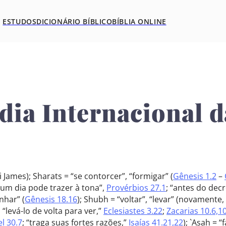
ESTUDOS
DICIONÁRIO BÍBLICO
BÍBLIA ONLINE
dia Internacional d
James); Sharats = “se contorcer”, “formigar” (
Gênesis 1.2
–
e um dia pode trazer à tona”,
Provérbios 27.1
; “antes do dec
nhar” (
Gênesis 18.16
); Shubh = “voltar”, “levar” (novamente
; “levá-lo de volta para ver,”
Eclesiastes 3.22
;
Zacarias 10.6,1
l 30.7
; “traga suas fortes razões,”
Isaías 41.21,22
); `Asah = “