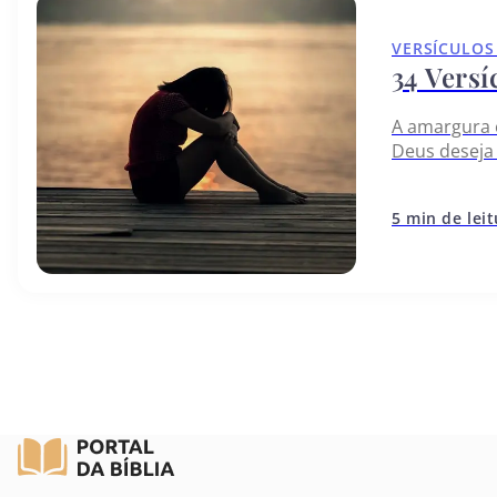
VERSÍCULOS
34 Vers
A amargura 
Deus deseja 
de perdão. C
5 min de lei