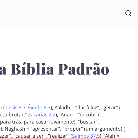
a Bíblia Padrão
Gênesis 9.7
;
Êxodo 8.3
); Yaladh = “dar à luz”, “gerar” (
reto brotar,”
Zacarias 2.2
); `Anan = “encobrir”,
, para trás, para casa novamente), “buscar”,
0
); Naghash = “apresentar”, “propor” (um argumento) (
fazer”, “causar a ser”, “realizar” (
Salmos 37.5
); `Alah =