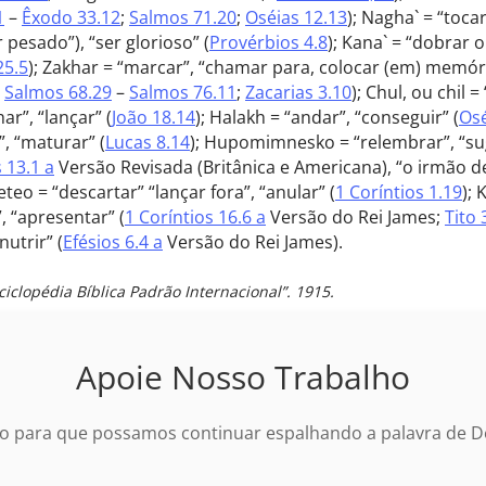
1
–
Êxodo 33.12
;
Salmos 71.20
;
Oséias 12.13
); Nagha` = “toca
pesado”), “ser glorioso” (
Provérbios 4.8
); Kana` = “dobrar o
25.5
); Zakhar = “marcar”, “chamar para, colocar (em) memóri
–
Salmos 68.29
–
Salmos 76.11
;
Zacarias 3.10
); Chul, ou chil 
r”, “lançar” (
João 18.14
); Halakh = “andar”, “conseguir” (
Osé
, “maturar” (
Lucas 8.14
); Hupomimnesko = “relembrar”, “sug
 13.1 a
Versão Revisada (Britânica e Americana), “o irmão de
heteo = “descartar” “lançar fora”, “anular” (
1 Coríntios 1.19
); 
, “apresentar” (
1 Coríntios 16.6 a
Versão do Rei James;
Tito 
nutrir” (
Efésios 6.4 a
Versão do Rei James).
nciclopédia Bíblica Padrão Internacional”. 1915.
Apoie Nosso Trabalho
o para que possamos continuar espalhando a palavra de De