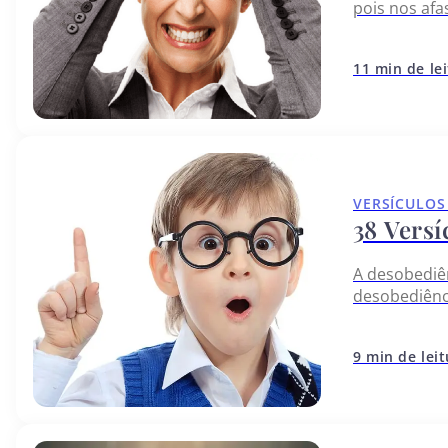
pois nos afa
modo como a
11 min de le
VERSÍCULOS
38 Versí
A desobediên
desobediênc
demonstramo
quanto ele 
9 min de lei