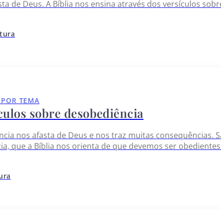
sta de Deus. A Bíblia nos ensina através dos versículos sobr
 expressamos pode levar a comportamentos prejudiciais. 
itura
 POR TEMA
culos sobre desobediência
cia nos afasta de Deus e nos traz muitas consequências. 
ia, que a Bíblia nos orienta de que devemos ser obedient
s que estamos sendo submissos a autoridade de Deus. Iss
quer o nosso…
tura