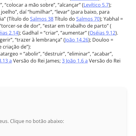
r”, “colocar a mão sobre”, “alcançar” (
Levítico 5.7
);
 joelho”, daí “humilhar”, “levar” (para baixo, para
a” (Título do
Salmos 38
Título do
Salmos 70
); Yabhal =
= “torcer-se de dor”, “estar em trabalho de parto” (
ias 2.14
); Gadhal = “criar”, “aumentar” (
Oséias 9.12
).
erir”, “trazer à lembrança” (
João 14.26
); Douloo =
 criação de”):
Katargeo = “abolir”, “destruir”, “eliminar”, “acabar”,
3.13 a
Versão do Rei James;
3 João 1.6 a
Versão do Rei
us. Clique no botão abaixo: