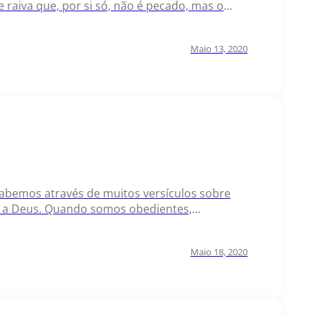
e raiva que, por si só, não é pecado, mas o
Por isso, esse…
Maio 13, 2020
Sabemos através de muitos versículos sobre
es a Deus. Quando somos obedientes,
o nos aproxima mais dele, pois sabemos o
Maio 18, 2020