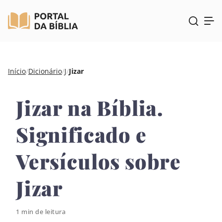
Pular
Início
/
Dicionário
/
J
/
Jizar
para
o
Jizar na Bíblia.
conteúdo
Significado e
Versículos sobre
Jizar
1 min de leitura