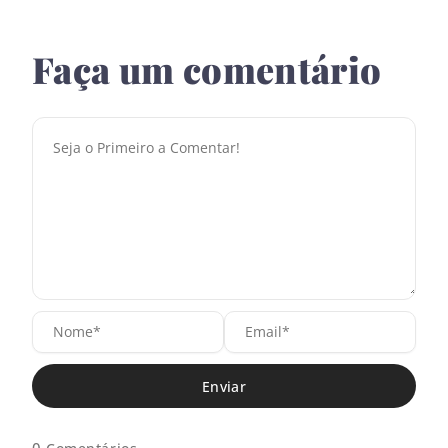
Faça um comentário
N
E
o
m
m
a
e
i
*
l
*