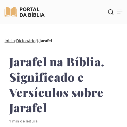
Pular
Início
/
Dicionário
/
J
/
Jarafel
para
o
Jarafel na Bíblia.
conteúdo
Significado e
Versículos sobre
Jarafel
1 min de leitura