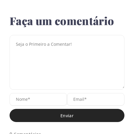
Faça um comentário
N
E
o
m
m
a
e
i
*
l
*