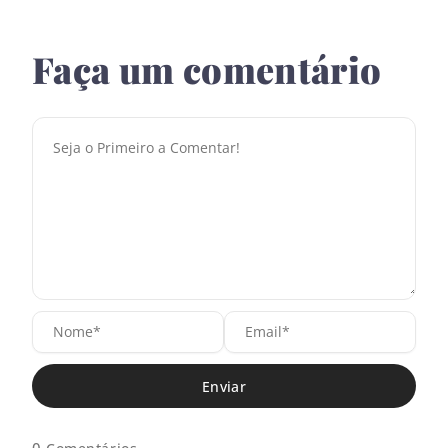
Faça um comentário
N
E
o
m
m
a
e
i
*
l
*