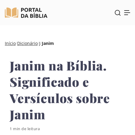
Pular
Início
/
Dicionário
/
J
/
Janim
para
o
Janim na Bíblia.
conteúdo
Significado e
Versículos sobre
Janim
1 min de leitura