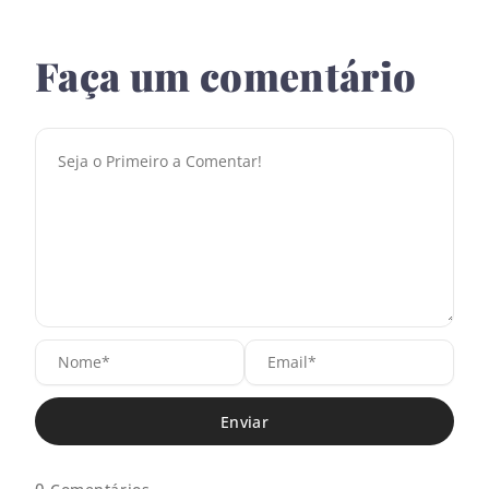
Faça um comentário
N
E
o
m
m
a
e
i
*
l
*