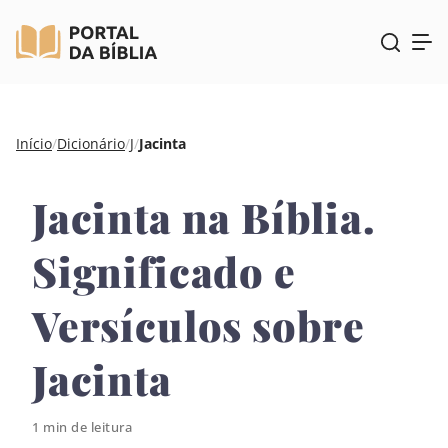
Pular
Início
/
Dicionário
/
J
/
Jacinta
para
o
Jacinta na Bíblia.
conteúdo
Significado e
Versículos sobre
Jacinta
1 min de leitura