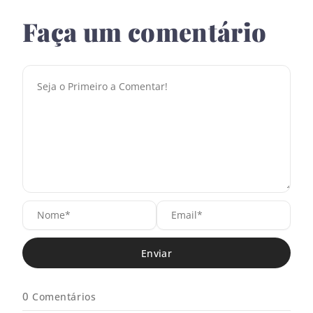
Faça um comentário
N
E
o
m
m
a
e
i
*
l
*
0
Comentários