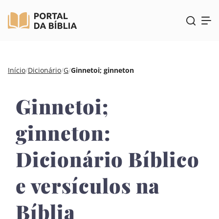
Pular
Início
/
Dicionário
/
G
/
Ginnetoi; ginneton
para
o
Ginnetoi;
conteúdo
ginneton:
Dicionário Bíblico
e versículos na
Bíblia