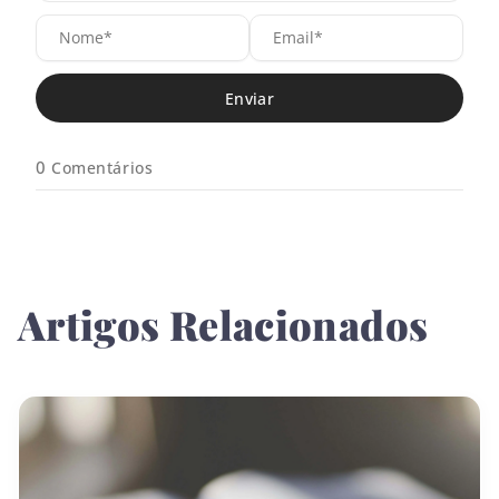
N
E
o
m
m
a
e
i
*
l
*
0
Comentários
Artigos Relacionados