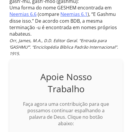
gash’-mu, gash’-moo (gashmu):
Uma forma do nome GESHEM encontrada em
Neemias 6.6
(compare
Neemias 6.1
), “E Gashmu
disse isso.” De acordo com BDB, a mesma
terminação -u é encontrada em nomes próprios
nabateus.
Orr, James, M.A., D.D. Editor Geral. “Entrada para
‘GASHMU’”. “Enciclopédia Bíblica Padrão Internacional”.
1915.
Apoie Nosso
Trabalho
Faça agora uma contribuição para que
possamos continuar espalhando a
palavra de Deus. Clique no botão
abaixo: