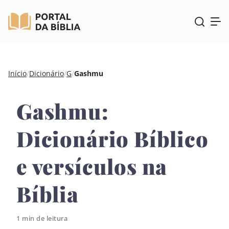
Pular
Início
/
Dicionário
/
G
/
Gashmu
para
o
Gashmu:
conteúdo
Dicionário Bíblico
e versículos na
Bíblia
1 min de leitura