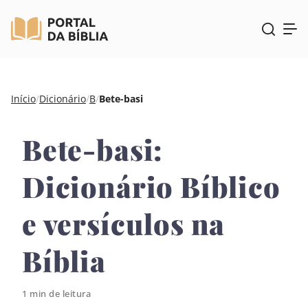
Pular
Início
/
Dicionário
/
B
/
Bete-basi
para
o
Bete-basi:
conteúdo
Dicionário Bíblico
e versículos na
Bíblia
1 min de leitura