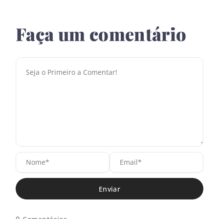
Faça um comentário
N
E
o
m
m
a
e
i
*
l
*