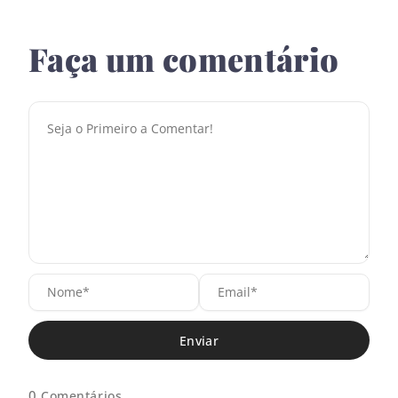
Faça um comentário
N
E
o
m
m
a
e
i
*
l
*
0
Comentários