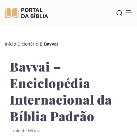
Pular
Início
/
Dicionário
/
B
/
Bavvai
para
o
Bavvai –
conteúdo
Enciclopédia
Internacional da
Bíblia Padrão
1 min de leitura