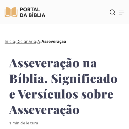
Pular
Início
/
Dicionário
/
A
/
Asseveração
para
o
Asseveração na
conteúdo
Bíblia. Significado
e Versículos sobre
Asseveração
1 min de leitura