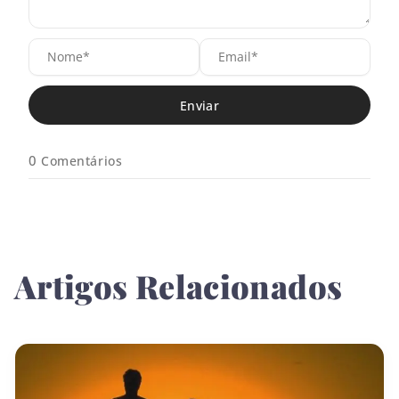
N
E
o
m
m
a
e
i
*
l
*
0
Comentários
Artigos Relacionados